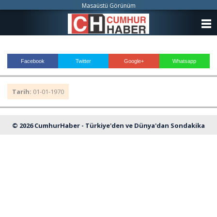
Masaüstü Görünüm
ANASAYFA
KATEGORİLER
Facebook
Twitter
Google+
Whatsapp
YAZARLAR
Tarih:
01-01-1970
ANKETLER
FOTO GALERİ
© 2026 CumhurHaber - Türkiye'den ve Dünya'dan Sondakika
VİDEO GALERİ
Haberleri
KÜNYE
İLETİŞİM