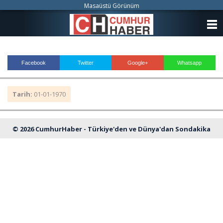
Masaüstü Görünüm
ANASAYFA
KATEGORİLER
Facebook
Twitter
Google+
Whatsapp
YAZARLAR
Tarih:
01-01-1970
ANKETLER
FOTO GALERİ
© 2026 CumhurHaber - Türkiye'den ve Dünya'dan Sondakika
VİDEO GALERİ
Haberleri
KÜNYE
İLETİŞİM