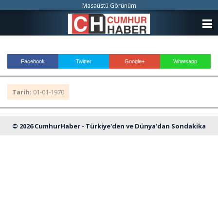
Masaüstü Görünüm
ANASAYFA
KATEGORİLER
Facebook
Twitter
Google+
Whatsapp
YAZARLAR
Tarih:
01-01-1970
ANKETLER
FOTO GALERİ
© 2026 CumhurHaber - Türkiye'den ve Dünya'dan Sondakika
VİDEO GALERİ
Haberleri
KÜNYE
İLETİŞİM