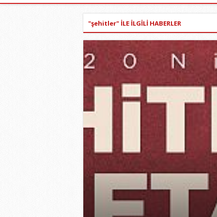
"şehitler" İLE İLGİLİ HABERLER