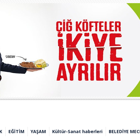
K
EĞİTİM
YAŞAM
Kültür-Sanat haberleri
BELEDİYE MEC