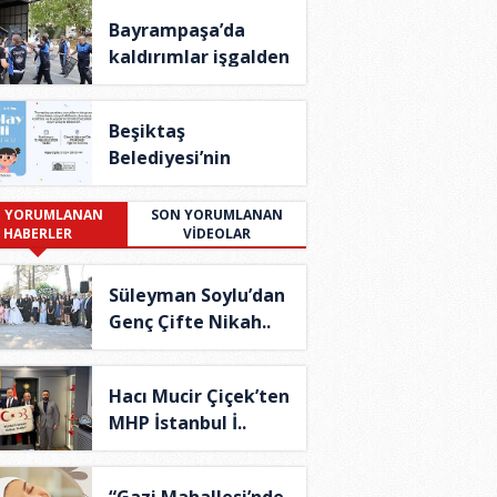
Bayrampaşa’da
kaldırımlar işgalden
..
Beşiktaş
Belediyesi’nin
Theraplay T..
 YORUMLANAN
SON YORUMLANAN
HABERLER
VİDEOLAR
Süleyman Soylu’dan
Genç Çifte Nikah..
Hacı Mucir Çiçek’ten
MHP İstanbul İ..
“Gazi Mahallesi’nde