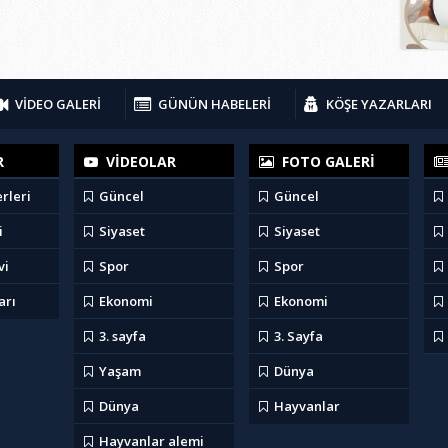
VİDEO GALERİ
GÜNÜN HABELERİ
KÖŞE YAZARLARI
R
VİDEOLAR
FOTO GALERİ
rleri
Güncel
Güncel
i
Siyaset
Siyaset
vi
Spor
Spor
arı
Ekonomi
Ekonomi
3. sayfa
3. Sayfa
Yaşam
Dünya
Dünya
Hayvanlar
Hayvanlar alemi