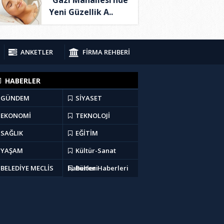
Yeni Güzellik A..
ANKETLER
FİRMA REHBERİ
HABERLER
GÜNDEM
SİYASET
EKONOMİ
TEKNOLOJİ
SAĞLIK
EĞİTİM
YAŞAM
Kültür-Sanat
BELEDİYE MECLİS
haberleri
Bülten Haberleri