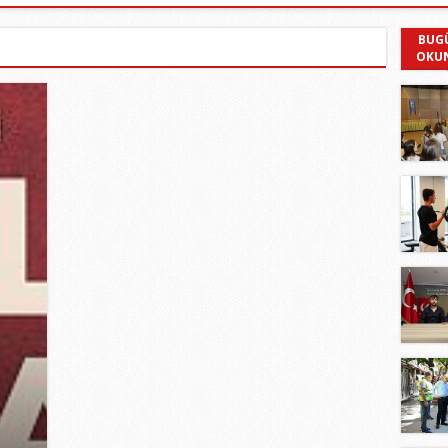
BUG
OKU