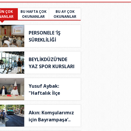
ÜN ÇOK
BU HAFTA ÇOK
BU AY ÇOK
NANLAR
OKUNANLAR
OKUNANLAR
PERSONELE ‘İŞ
SÜREKLİLİĞİ
YÖNETİM S..
BEYLİKDÜZÜ’NDE
YAZ SPOR KURSLARI
TÜ..
Yusuf Aybak:
"Haftalık İlçe
Yönetim..
Akın: Komşularımız
için Bayrampaşa’..