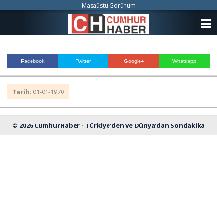
Masaüstü Görünüm
ANASAYFA
KATEGORİLER
Facebook
Twitter
Google+
Whatsapp
YAZARLAR
Tarih:
01-01-1970
ANKETLER
FOTO GALERİ
© 2026 CumhurHaber - Türkiye'den ve Dünya'dan Sondakika
VİDEO GALERİ
Haberleri
KÜNYE
İLETİŞİM