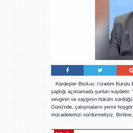
Tweetle
Kardeşler Bisiklet Yönetim Kurul
yaptığı açıklamada şunları kaydetti: "B
sevginin ve saygının hüküm sürdüğü 
Günü'nde, çatışmaların yerini hoşgörü
mücadelemizi sürdürmeliyiz. Birlikte,