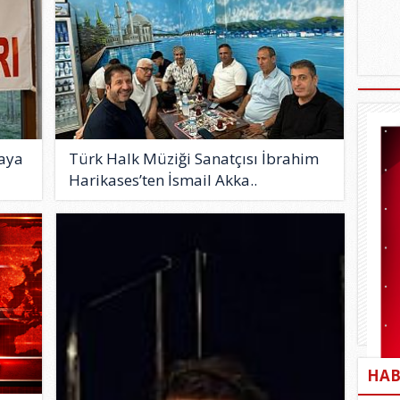
kaya
Türk Halk Müziği Sanatçısı İbrahim
Harikases’ten İsmail Akka..
HAB