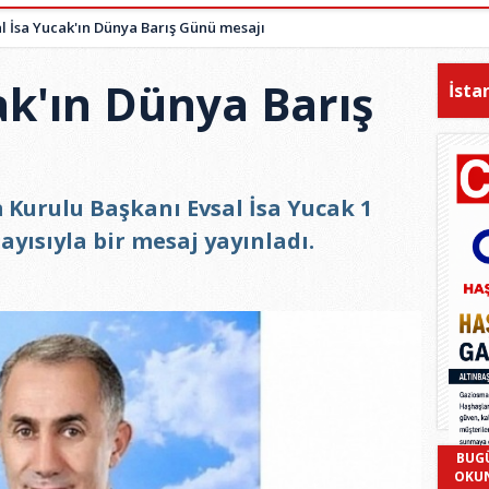
l İsa Yucak'ın Dünya Barış Günü mesajı
ak'ın Dünya Barış
İsta
 Kurulu Başkanı Evsal İsa Yucak 1
ayısıyla bir mesaj yayınladı.
BUG
OKU