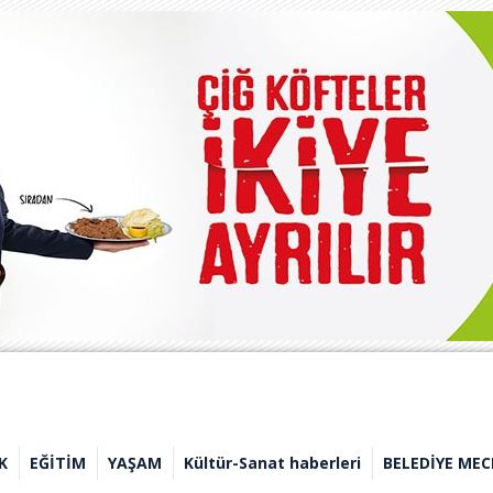
K
EĞİTİM
YAŞAM
Kültür-Sanat haberleri
BELEDİYE MEC