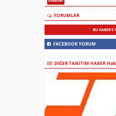
Etiketler
YORUMLAR
BU HABER'E 
FACEBOOK YORUM
DİĞER TANITIM HABER Habe