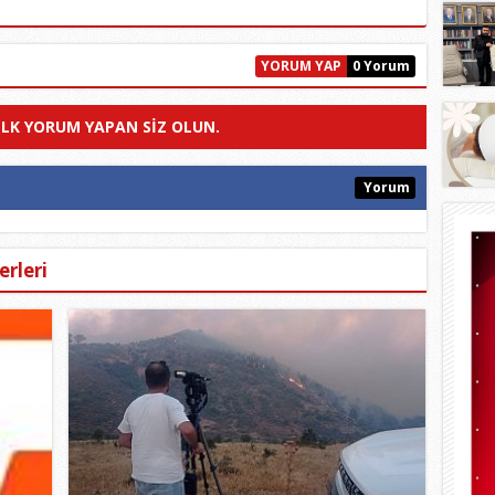
YORUM YAP
0 Yorum
ILK YORUM YAPAN SIZ OLUN.
Yorum
rleri