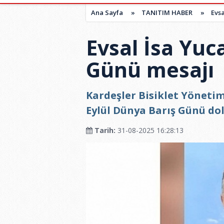
Ana Sayfa
»
TANITIM HABER
»
Evsa
Evsal İsa Yuc
Günü mesajı
Kardeşler Bisiklet Yönetim
Eylül Dünya Barış Günü dol
Tarih:
31-08-2025 16:28:13