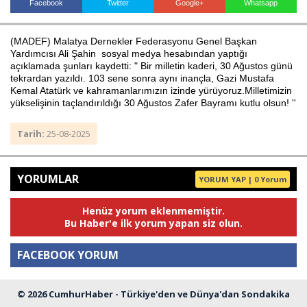
Facebook
Twitter
Google+
Whatsapp
(MADEF) Malatya Dernekler Federasyonu Genel Başkan
Haberin Doğru Adresi.
Yardımcısı Ali Şahin sosyal medya hesabından yaptığı
açıklamada şunları kaydetti: " Bir milletin kaderi, 30 Ağustos günü
tekrardan yazıldı. 103 sene sonra aynı inançla, Gazi Mustafa
Kemal Atatürk ve kahramanlarımızın izinde yürüyoruz.Milletimizin
yükselişinin taçlandırıldığı 30 Ağustos Zafer Bayramı kutlu olsun! ''
Tarih:
25-08-2025
YORUMLAR
YORUM YAP | 0 Yorum
Henüz yorum eklenmemiştir.
Bu Haber'e ilk yorum yapan siz olun.
FACEBOOK YORUM
© 2026 CumhurHaber - Türkiye'den ve Dünya'dan Sondakika
Yorum