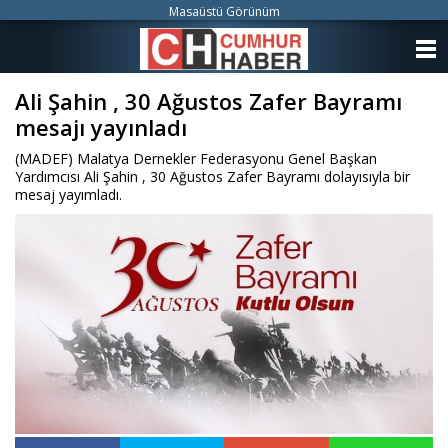
Masaüstü Görünüm
ANASAYFA
Ali Şahin , 30 Ağustos Zafer Bayramı
KATEGORİLER
mesajı yayınladı
YAZARLAR
(MADEF) Malatya Dernekler Federasyonu Genel Başkan
Yardımcısı Ali Şahin , 30 Ağustos Zafer Bayramı dolayısıyla bir
ANKETLER
mesaj yayımladı.
FOTO GALERİ
VİDEO GALERİ
KÜNYE
İLETİŞİM