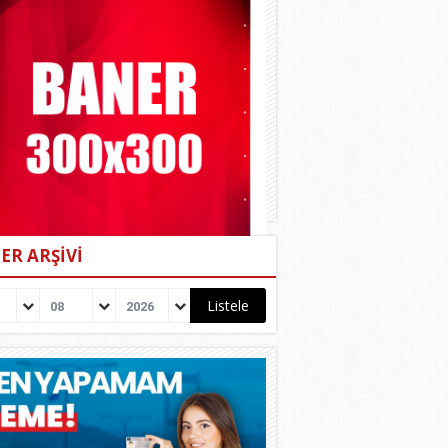
ER ARŞİVİ
08
2026