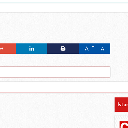
A
A
İsta