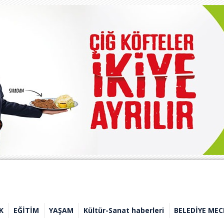
K
EĞİTİM
YAŞAM
Kültür-Sanat haberleri
BELEDİYE MEC