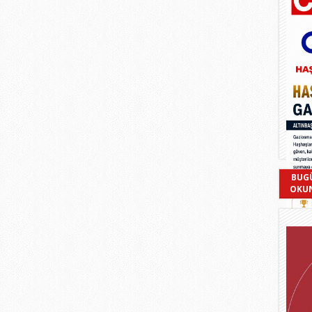
BUG
OKU