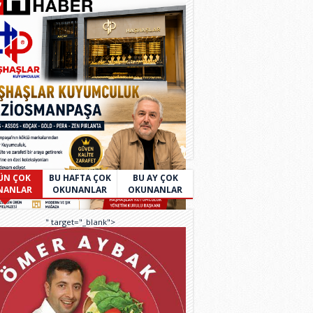
ÜN ÇOK
BU HAFTA ÇOK
BU AY ÇOK
NANLAR
OKUNANLAR
OKUNANLAR
" target="_blank">