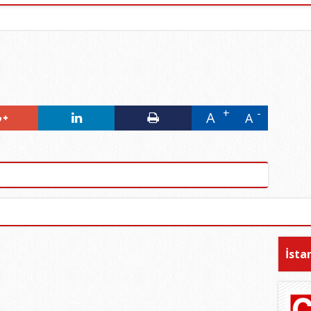
A
A
İsta