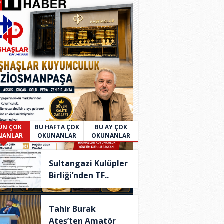
ÜN ÇOK
BU HAFTA ÇOK
BU AY ÇOK
NANLAR
OKUNANLAR
OKUNANLAR
Sultangazi Kulüpler
Birliği’nden TF..
Tahir Burak
Ateş’ten Amatör