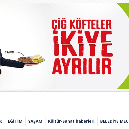
K
EĞİTİM
YAŞAM
Kültür-Sanat haberleri
BELEDİYE MEC