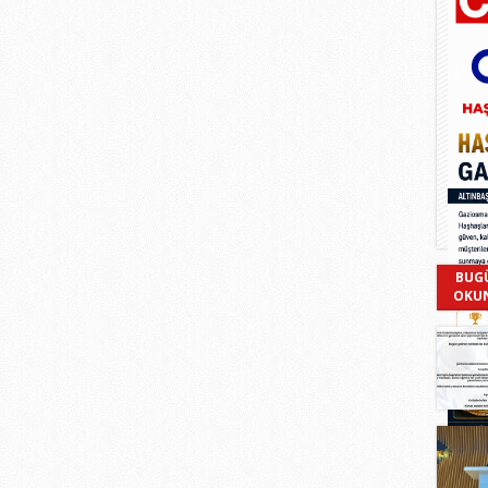
BUG
OKU