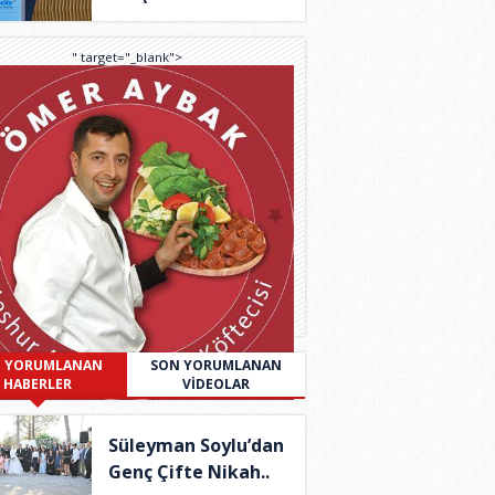
Spor İç..
" target="_blank">
 YORUMLANAN
SON YORUMLANAN
HABERLER
VİDEOLAR
Süleyman Soylu’dan
Genç Çifte Nikah..