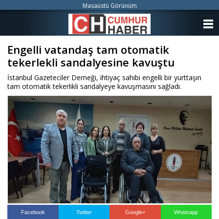
Masaüstü Görünüm
ANASAYFA
Engelli vatandaş tam otomatik
KATEGORİLER
tekerlekli sandalyesine kavuştu
YAZARLAR
İstanbul Gazeteciler Derneği, ihtiyaç sahibi engelli bir yurttaşın
tam otomatik tekerlikli sandalyeye kavuşmasını sağladı.
ANKETLER
FOTO GALERİ
VİDEO GALERİ
KÜNYE
İLETİŞİM
Facebook
Twitter
Google+
Whatsapp