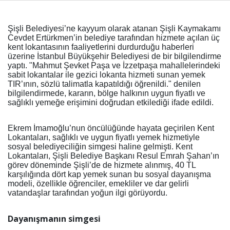
Şişli Belediyesi’ne kayyum olarak atanan Şişli Kaymakamı
Haberin Doğru Adresi.
Cevdet Ertürkmen’in belediye tarafından hizmete açılan üç
kent lokantasının faaliyetlerini durdurduğu haberleri
üzerine İstanbul Büyükşehir Belediyesi de bir bilgilendirme
yaptı. "Mahmut Şevket Paşa ve İzzetpaşa mahallelerindeki
sabit lokantalar ile gezici lokanta hizmeti sunan yemek
TIR’ının, sözlü talimatla kapatıldığı öğrenildi." denilen
bilgilendirmede, kararın, bölge halkının uygun fiyatlı ve
sağlıklı yemeğe erişimini doğrudan etkilediği ifade edildi.
Ekrem İmamoğlu’nun öncülüğünde hayata geçirilen Kent
Lokantaları, sağlıklı ve uygun fiyatlı yemek hizmetiyle
sosyal belediyeciliğin simgesi haline gelmişti. Kent
Lokantaları, Şişli Belediye Başkanı Resul Emrah Şahan’ın
görev döneminde Şişli’de de hizmete alınmış, 40 TL
karşılığında dört kap yemek sunan bu sosyal dayanışma
modeli, özellikle öğrenciler, emekliler ve dar gelirli
vatandaşlar tarafından yoğun ilgi görüyordu.
Dayanışmanın simgesi