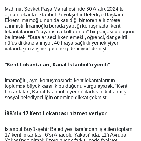
Mahmut Şevket Paşa Mahallesi’nde 30 Aralık 2024’te
açılan lokanta, İstanbul Büyükşehir Belediye Başkanı
Ekrem İmamoğlu’nun da katıldığı bir törenle hizmete
alınmıştı. İmamoğlu burada yaptığı konuşmada, kent
lokantalarının “dayanışma kültürünün” bir parçası olduğunu
belirterek, “Buralar seçilirken emekli, öğrenci, dar gelirli
nüfus dikkate alınıyor. 40 liraya sağlıklı yemek yiyen
vatandaşımız işine gücüne gidebiliyor” demişti.
“Kent Lokantaları, Kanal İstanbul’u yendi”
İmamoğlu, aynı konuşmasında kent lokantalarının
toplumda büyük karşılık bulduğunu vurgulayarak, “Kent
Lokantaları, Kanal İstanbul’u yendi” ifadesini kullanmış,
sosyal belediyeciliğin önemine dikkat çekmişti.
İBB’nin 17 Kent Lokantası hizmet veriyor
İstanbul Büyükşehir Belediyesi tarafından işletilen toplam
17 kent lokantası, 6’sı Anadolu Yakası’nda, 11’i Avrupa
Yakası’nda olmak üzere birçok farklı ilçede faaliyet