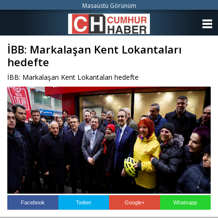
Masaüstü Görünüm
ANASAYFA
İBB: Markalaşan Kent Lokantaları
KATEGORİLER
hedefte
YAZARLAR
İBB: Markalaşan Kent Lokantaları hedefte
ANKETLER
FOTO GALERİ
VİDEO GALERİ
KÜNYE
İLETİŞİM
Facebook
Twitter
Google+
Whatsapp