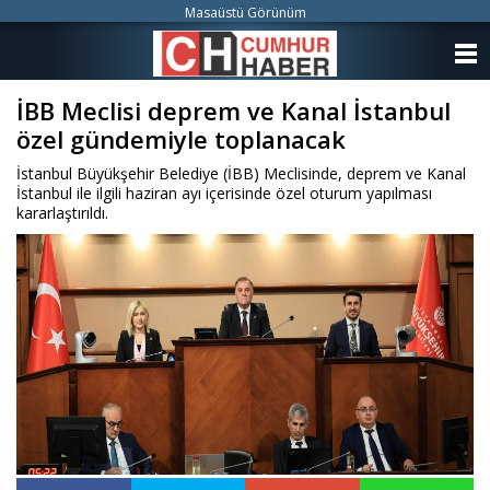
Masaüstü Görünüm
ANASAYFA
İBB Meclisi deprem ve Kanal İstanbul
KATEGORİLER
özel gündemiyle toplanacak
YAZARLAR
İstanbul Büyükşehir Belediye (İBB) Meclisinde, deprem ve Kanal
İstanbul ile ilgili haziran ayı içerisinde özel oturum yapılması
ANKETLER
kararlaştırıldı.
FOTO GALERİ
VİDEO GALERİ
KÜNYE
İLETİŞİM