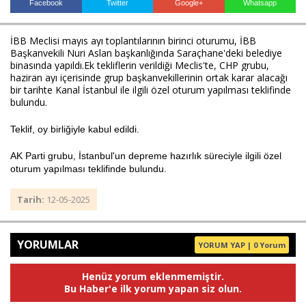
Facebook
Twitter
Google+
Whatsapp
İBB Meclisi mayıs ayı toplantılarının birinci oturumu, İBB
Haberin Doğru Adresi.
Başkanvekili Nuri Aslan başkanlığında Saraçhane'deki belediye
binasında yapıldı.
Ek tekliflerin verildiği Meclis'te, CHP grubu,
haziran ayı içerisinde grup başkanvekillerinin ortak karar alacağı
bir tarihte Kanal İstanbul ile ilgili özel oturum yapılması teklifinde
bulundu.
Teklif, oy birliğiyle kabul edildi.
AK Parti grubu, İstanbul'un depreme hazırlık süreciyle ilgili özel
oturum yapılması teklifinde bulundu.
Tarih:
12-05-2025
YORUMLAR
YORUM YAP | 0 Yorum
Henüz yorum eklenmemiştir.
Bu Haber'e ilk yorum yapan siz olun.