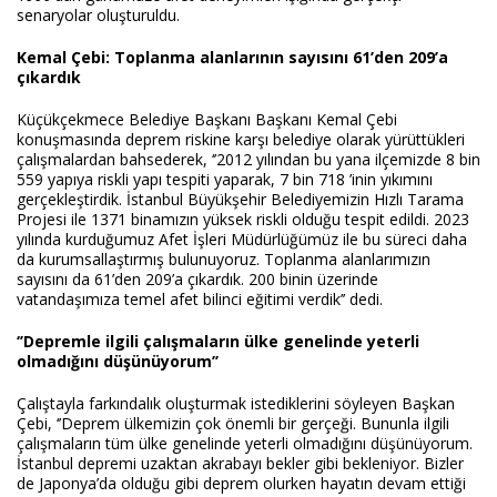
senaryolar oluşturuldu.
Kemal Çebi: Toplanma alanlarının sayısını 61’den 209’a
çıkardık
Küçükçekmece Belediye Başkanı Başkanı Kemal Çebi
konuşmasında deprem riskine karşı belediye olarak yürüttükleri
çalışmalardan bahsederek, ‘’2012 yılından bu yana ilçemizde 8 bin
559 yapıya riskli yapı tespiti yaparak, 7 bin 718 ’inin yıkımını
gerçekleştirdik. İstanbul Büyükşehir Belediyemizin Hızlı Tarama
Projesi ile 1371 binamızın yüksek riskli olduğu tespit edildi. 2023
yılında kurduğumuz Afet İşleri Müdürlüğümüz ile bu süreci daha
da kurumsallaştırmış bulunuyoruz. Toplanma alanlarımızın
sayısını da 61’den 209’a çıkardık. 200 binin üzerinde
vatandaşımıza temel afet bilinci eğitimi verdik’’ dedi.
‘’Depremle ilgili çalışmaların ülke genelinde yeterli
olmadığını düşünüyorum’’
Çalıştayla farkındalık oluşturmak istediklerini söyleyen Başkan
Çebi, ‘’Deprem ülkemizin çok önemli bir gerçeği. Bununla ilgili
çalışmaların tüm ülke genelinde yeterli olmadığını düşünüyorum.
İstanbul depremi uzaktan akrabayı bekler gibi bekleniyor. Bizler
de Japonya’da olduğu gibi deprem olurken hayatın devam ettiği