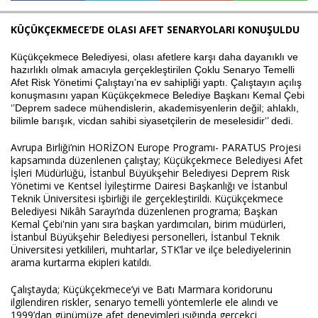
KÜÇÜKÇEKMECE’DE OLASI AFET SENARYOLARI KONUŞULDU
Haberin Doğru Adresi.
Küçükçekmece Belediyesi, olası afetlere karşı daha dayanıklı ve
hazırlıklı olmak amacıyla gerçekleştirilen Çoklu Senaryo Temelli
Afet Risk Yönetimi Çalıştayı’na ev sahipliği yaptı. Çalıştayın açılış
konuşmasını yapan Küçükçekmece Belediye Başkanı Kemal Çebi
‘’Deprem sadece mühendislerin, akademisyenlerin değil; ahlaklı,
bilimle barışık, vicdan sahibi siyasetçilerin de meselesidir‘’ dedi.
Avrupa Birliği’nin HORİZON Europe Programı- PARATUS Projesi
kapsamında düzenlenen çalıştay; Küçükçekmece Belediyesi Afet
İşleri Müdürlüğü, İstanbul Büyükşehir Belediyesi Deprem Risk
Yönetimi ve Kentsel İyileştirme Dairesi Başkanlığı ve İstanbul
Teknik Üniversitesi işbirliği ile gerçekleştirildi. Küçükçekmece
Belediyesi Nikâh Sarayı’nda düzenlenen programa; Başkan
Kemal Çebi'nin yanı sıra başkan yardımcıları, birim müdürleri,
İstanbul Büyükşehir Belediyesi personelleri, İstanbul Teknik
Üniversitesi yetkilileri, muhtarlar, STK’lar ve ilçe belediyelerinin
arama kurtarma ekipleri katıldı.
Çalıştayda; Küçükçekmece’yi ve Batı Marmara koridorunu
ilgilendiren riskler, senaryo temelli yöntemlerle ele alındı ve
1999’dan günümüze afet deneyimleri ışığında gerçekçi