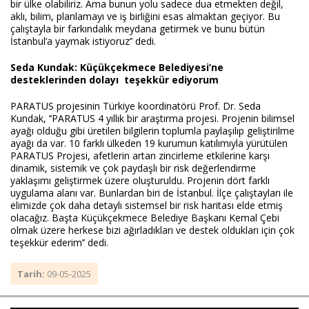
bir ülke olabiliriz. Ama bunun yolu sadece dua etmekten değil,
aklı, bilim, planlamayı ve iş birliğini esas almaktan geçiyor. Bu
çalıştayla bir farkındalık meydana getirmek ve bunu bütün
İstanbul’a yaymak istiyoruz’’ dedi.
Seda Kundak: Küçükçekmece Belediyesi’ne
desteklerinden dolayı teşekkür ediyorum
PARATUS projesinin Türkiye koordinatörü Prof. Dr. Seda
Kundak, ‘’PARATUS 4 yıllık bir araştırma projesi. Projenin bilimsel
ayağı olduğu gibi üretilen bilgilerin toplumla paylaşılıp geliştirilme
ayağı da var. 10 farklı ülkeden 19 kurumun katılımıyla yürütülen
PARATUS Projesi, afetlerin artan zincirleme etkilerine karşı
dinamik, sistemik ve çok paydaşlı bir risk değerlendirme
yaklaşımı geliştirmek üzere oluşturuldu. Projenin dört farklı
uygulama alanı var. Bunlardan biri de İstanbul. İlçe çalıştayları ile
elimizde çok daha detaylı sistemsel bir risk haritası elde etmiş
olacağız. Başta Küçükçekmece Belediye Başkanı Kemal Çebi
olmak üzere herkese bizi ağırladıkları ve destek oldukları için çok
teşekkür ederim’’ dedi.
Tarih:
09-05-2025