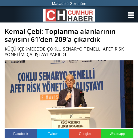
Masaüstü Görünüm
ANASAYFA
Kemal Çebi: Toplanma alanlarının
KATEGORİLER
sayısını 61’den 209’a çıkardık
YAZARLAR
KÜÇÜKÇEKMECE’DE ‘ÇOKLU SENARYO TEMELLİ AFET RİSK
YÖNETİMİ ÇALIŞTAYI’ YAPILDI
ANKETLER
FOTO GALERİ
VİDEO GALERİ
KÜNYE
İLETİŞİM
Facebook
Twitter
Google+
Whatsapp