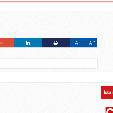
A
A
İsta