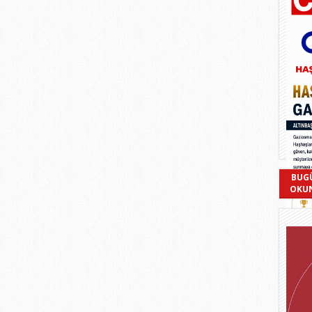
BUG
OKU