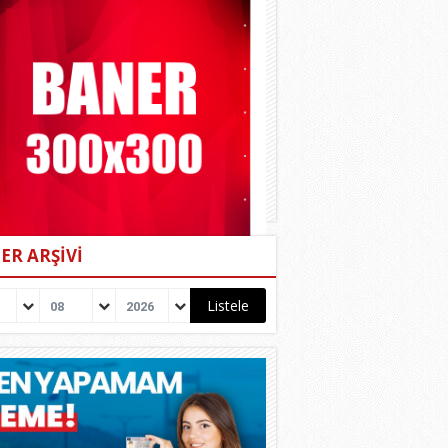
ER ARŞİVİ
08
2026