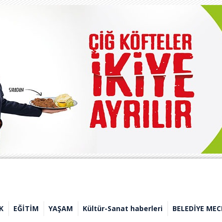
K
EĞİTİM
YAŞAM
Kültür-Sanat haberleri
BELEDİYE MEC