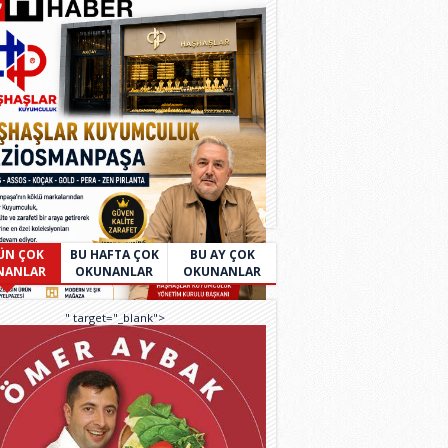
ÜN ÇOK
BU HAFTA ÇOK
BU AY ÇOK
NANLAR
OKUNANLAR
OKUNANLAR
" target="_blank">