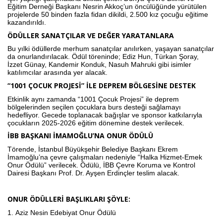
Eğitim Derneği Başkanı Nesrin Akkoç’un öncülüğünde yürütülen
projelerde 50 binden fazla fidan dikildi, 2.500 kız çocuğu eğitime
kazandırıldı.
ÖDÜLLER SANATÇILAR VE DEĞER YARATANLARA
Bu yılki ödüllerde merhum sanatçılar anılırken, yaşayan sanatçılar
da onurlandırılacak. Ödül töreninde; Ediz Hun, Türkan Şoray,
İzzet Günay, Kandemir Konduk, Nasuh Mahruki gibi isimler
katılımcılar arasında yer alacak.
“1001 ÇOCUK PROJESİ” İLE DEPREM BÖLGESİNE DESTEK
Etkinlik aynı zamanda “1001 Çocuk Projesi” ile deprem
bölgelerinden seçilen çocuklara burs desteği sağlamayı
hedefliyor. Gecede toplanacak bağışlar ve sponsor katkılarıyla
çocukların 2025-2026 eğitim dönemine destek verilecek.
İBB BAŞKANI İMAMOĞLU’NA ONUR ÖDÜLÜ
Törende, İstanbul Büyükşehir Belediye Başkanı Ekrem
İmamoğlu’na çevre çalışmaları nedeniyle “Halka Hizmet-Emek
Onur Ödülü” verilecek. Ödülü, İBB Çevre Koruma ve Kontrol
Dairesi Başkanı Prof. Dr. Ayşen Erdinçler teslim alacak.
ONUR ÖDÜLLERİ BAŞLIKLARI ŞÖYLE:
1.
Aziz Nesin Edebiyat Onur Ödülü