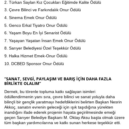
2.
Türkan Saylan Kız Çocukları Eğitimde Kalite Ödülü
3.
Çevre Bilinci ve Farkındalık Onur Ödülü
4.
Sinema Emek Onur Ödülü
5.
Genco Erkal Tiyatro Onur Ödülü
6.
Yaşam Boyu En İyi Senarist Ödülü
7.
Yaşayan Yaşatan İnsan Emek Onur Ödülü
8.
Sarıyer Belediyesi Özel Teşekkür Ödülü
9.
Halka Hizmet Emek-Onur Ödülü
10.
DCBED Sponsor Onur Ödülü
“SANAT, SEVGİ, PAYLAŞIM VE BARIŞ İÇİN DAHA FAZLA
BİRLİKTE OLALIM”
Dernek, bu törenle topluma katkı sağlayan isimleri
ödüllendirmenin yanı sıra, çevre bilinci ve sanat yoluyla daha
bilinçli bir gençlik yaratmayı hedefdiklerini belirten Başkan Nesrin
Akkoç, sanatın evrenin geleceği için ışık taşıdığına yürekten
inandığını ifade ederek projenin hayata geçirilmesinde emeği
geçen Sarıyer Belediye Başkanı M. Oktay Aksu başta olmak üzere
tüm başkan yardımcılarına ve katkı sunan herkese teşekkür etti.