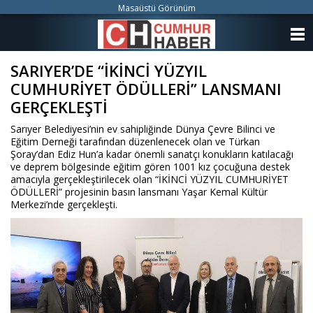
Masaüstü Görünüm
ANASAYFA
SARIYER’DE “İKİNCİ YÜZYIL
KATEGORİLER
CUMHURİYET ÖDÜLLERİ” LANSMANI
YAZARLAR
GERÇEKLEŞTİ
Sarıyer Belediyesi’nin ev sahipliğinde Dünya Çevre Bilinci ve
ANKETLER
Eğitim Derneği tarafından düzenlenecek olan ve Türkan
Şoray’dan Ediz Hun’a kadar önemli sanatçı konukların katılacağı
ve deprem bölgesinde eğitim gören 1001 kız çocuğuna destek
FOTO GALERİ
amacıyla gerçekleştirilecek olan “İKİNCİ YÜZYIL CUMHURİYET
ÖDÜLLERİ” projesinin basın lansmanı Yaşar Kemal Kültür
VİDEO GALERİ
Merkezi’nde gerçekleşti.
KÜNYE
İLETİŞİM