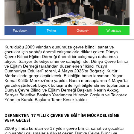
Haberin Doğru Adresi.
Facebook
Twitter
Google+
Whatsapp
Kurulduğu 2009 yılından günümüze çevre bilinci, sanat ve
çocuklar için yaptığı önemli çalışmalarla dikkat çeken Dünya
Çevre Bilinci Eğitim Derneği önemli bir çalışmaya daha imza
atıyor. Sarıyer Belediyesi’nin ev sahipliğinde, Dünya Çevre Bilinci
ve Eğitim Derneği tarafından düzenlenen “İkinci Yüzyıl
Cumhuriyet Ödülleri” töreni, 4 Mayıs 2025’te Boğaziçi Kültür
Merkezi’nde gerçekleştirilecek. Etkinliğin basın lansmanı Yaşar
Kemal Kültür Merkezi’nde yapıldı. Basın mensuplarına 4 Mayıs’ta
gerçekleştirilecek büyük buluşma ile ilgili bilgilendirme toplantısına
Dünya Çevre Bilinci ve Eğitim Derneği Başkanı Nesrin Akkoç,
Sarıyer Belediye Başkan Yardımcısı Hüseyin Coşkun ve Telcorex
Yönetim Kurulu Başkanı Taner Keser katıldı.
DERNEKTEN 17 YILLIK ÇEVRE VE EĞİTİM MÜCADELESİNE
VEFA GECESİ
2009 yılında kurulan ve 17 yıldır çevre bilinci, sanat ve çocuklar
için yaptığı çalışmalarla dikkat çeken Dünya Çevre Bilinci ve