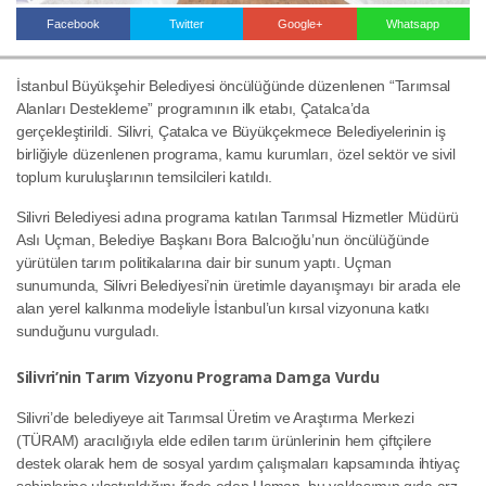
Facebook
Twitter
Google+
Whatsapp
Haberin Doğru Adresi.
İstanbul Büyükşehir Belediyesi öncülüğünde düzenlenen “Tarımsal
Alanları Destekleme” programının ilk etabı, Çatalca’da
gerçekleştirildi. Silivri, Çatalca ve Büyükçekmece Belediyelerinin iş
birliğiyle düzenlenen programa, kamu kurumları, özel sektör ve sivil
toplum kuruluşlarının temsilcileri katıldı.
Silivri Belediyesi adına programa katılan Tarımsal Hizmetler Müdürü
Aslı Uçman, Belediye Başkanı Bora Balcıoğlu’nun öncülüğünde
yürütülen tarım politikalarına dair bir sunum yaptı. Uçman
sunumunda, Silivri Belediyesi’nin üretimle dayanışmayı bir arada ele
alan yerel kalkınma modeliyle İstanbul’un kırsal vizyonuna katkı
sunduğunu vurguladı.
Silivri’nin Tarım Vizyonu Programa Damga Vurdu
Silivri’de belediyeye ait Tarımsal Üretim ve Araştırma Merkezi
(TÜRAM) aracılığıyla elde edilen tarım ürünlerinin hem çiftçilere
destek olarak hem de sosyal yardım çalışmaları kapsamında ihtiyaç