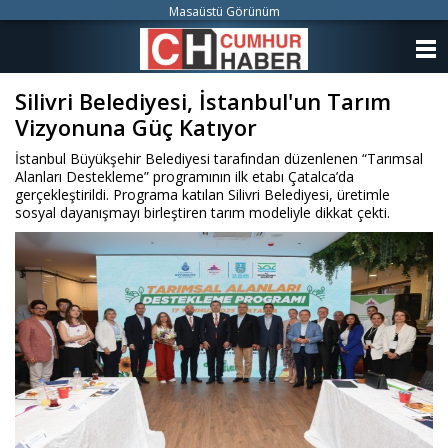
Masaüstü Görünüm
ANASAYFA
Silivri Belediyesi, İstanbul'un Tarım
KATEGORİLER
Vizyonuna Güç Katıyor
YAZARLAR
İstanbul Büyükşehir Belediyesi tarafından düzenlenen “Tarımsal
Alanları Destekleme” programının ilk etabı Çatalca’da
ANKETLER
gerçekleştirildi. Programa katılan Silivri Belediyesi, üretimle
sosyal dayanışmayı birleştiren tarım modeliyle dikkat çekti.
FOTO GALERİ
VİDEO GALERİ
KÜNYE
İLETİŞİM