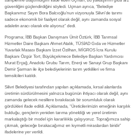
sahiplerine ulaştırıldığını ifade eden Uçman, bu yaklaşımın gıda arz
güvenliğini güçlendirdiğini söyledi. Uçman ayrıca, “Belediye
Başkanımız Sayın Bora Balcıoğlu’nun vizyonuyla Silivri’de tarımı
sadece ekonomik bir faaliyet olarak değil, aynı zamanda sosyal
adaletin aracı olarak ele alıyoruz” dedi.
Programa; İBB Başkan Danışmanı Ümit Öztürk, İBB Tarımsal
Hizmetler Daire Başkanı Ahmet Atalık, TÜSİAD Gıda ve Hizmetler
Yuvarlak Masası Başkanı İzzet Özilhan, MİGROS İcra Kurulu
Başkanı Özgür Tort, Büyükçekmece Belediye Başkan Yardımcısı
Murat Erçağ, Anadolu Grubu Tarım, Enerji ve Sanayi Grup Başkanı
Demir Şarman ile ilçe belediyelerinin tarım yetkilileri ve firma
temsilcileri katıldı.
Silivri Belediyesi tarafından yapılan açıklamada, kırsal alanlarda
üretimin sürdürülmesini yalnızca bugünün ihtiyacı olarak değil, aynı
zamanda gelecek nesillere bırakılacak bir sorumluluk olarak
gördükleri ifade edildi. Açıklamada, “Üreticilerimizin emeğinin karşılık
bulduğu, gençlerin yeniden tarıma yöneldiği ve yerel üretimin
markalaştığı bir model için kararlılıkla çalışıyoruz. Toprağımıza sahip
çıkmak, geleceğe bırakacağımız en kıymetli miraslardan biridir”
ifadelerine yer verildi.