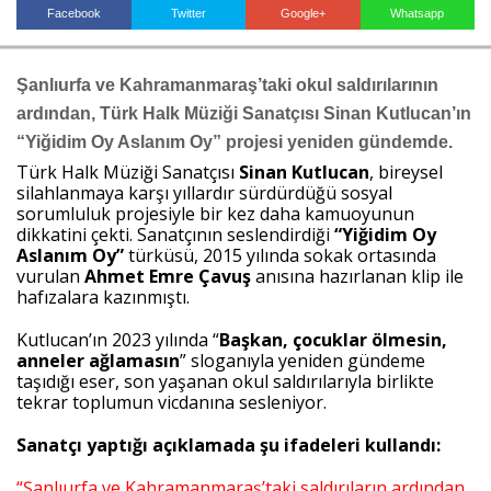
Facebook
Twitter
Google+
Whatsapp
Haberin Doğru Adresi.
Şanlıurfa ve Kahramanmaraş’taki okul saldırılarının 
ardından, Türk Halk Müziği Sanatçısı Sinan Kutlucan’ın 
“Yiğidim Oy Aslanım Oy” projesi yeniden gündemde.
Türk Halk Müziği Sanatçısı 
Sinan Kutlucan
, bireysel 
silahlanmaya karşı yıllardır sürdürdüğü sosyal 
sorumluluk projesiyle bir kez daha kamuoyunun 
dikkatini çekti. Sanatçının seslendirdiği 
“Yiğidim Oy 
Aslanım Oy”
 türküsü, 2015 yılında sokak ortasında 
vurulan 
Ahmet Emre Çavuş
 anısına hazırlanan klip ile 
hafızalara kazınmıştı.
Kutlucan’ın 2023 yılında “
Başkan, çocuklar ölmesin, 
anneler ağlamasın
” sloganıyla yeniden gündeme 
taşıdığı eser, son yaşanan okul saldırılarıyla birlikte 
tekrar toplumun vicdanına sesleniyor.
Sanatçı yaptığı açıklamada şu ifadeleri kullandı:
“Şanlıurfa ve Kahramanmaraş’taki saldırıların ardından 