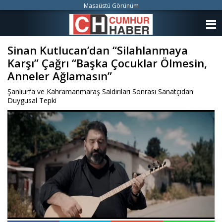
Masaüstü Görünüm
ANASAYFA
Sinan Kutlucan’dan “Silahlanmaya
KATEGORİLER
Karşı” Çağrı “Başka Çocuklar Ölmesin,
YAZARLAR
Anneler Ağlamasın”
Şanlıurfa ve Kahramanmaraş Saldırıları Sonrası Sanatçıdan
ANKETLER
Duygusal Tepki
FOTO GALERİ
VİDEO GALERİ
KÜNYE
İLETİŞİM