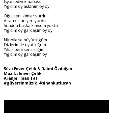
İsyan ediyor babası
Yiğidim oy aslanım oy oy
Oğul seni kimler vurdu
Viran olsun yeri yurdu
Senden başka kimsem yoktu
Yiğidim oy gardaşım oy oy
Ninnilerle büyüttüğüm
Dizlerimde uyuttuğum
Yıkar beni sensizliğim
Yiğidim oy gardaşım oy
Söz : Enver Çelik & Daimi Özdoğan
Müzik : Enver Çelik
Aranje : İnan Tat
#güvercinmüzik #sinankutlucan