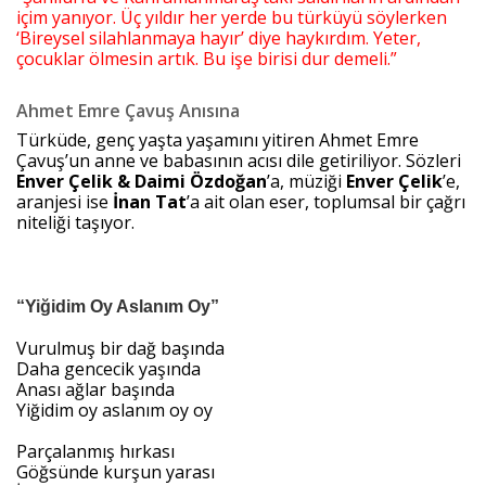
içim yanıyor. Üç yıldır her yerde bu türküyü söylerken 
‘Bireysel silahlanmaya hayır’ diye haykırdım. Yeter, 
çocuklar ölmesin artık. Bu işe birisi dur demeli.”
Ahmet Emre Çavuş Anısına
Türküde, genç yaşta yaşamını yitiren Ahmet Emre 
Çavuş’un anne ve babasının acısı dile getiriliyor. Sözleri 
Enver Çelik & Daimi Özdoğan
’a, müziği 
Enver Çelik
’e, 
aranjesi ise 
İnan Tat
’a ait olan eser, toplumsal bir çağrı 
niteliği taşıyor.
“Yiğidim Oy Aslanım Oy”
Vurulmuş bir dağ başında
Daha gencecik yaşında
Anası ağlar başında
Yiğidim oy aslanım oy oy
Parçalanmış hırkası
Göğsünde kurşun yarası