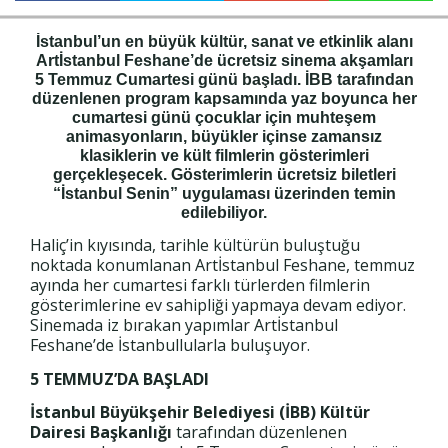
İstanbul’un en büyük kültür, sanat ve etkinlik alanı
Artİstanbul Feshane’de ücretsiz sinema akşamları
Haberin Doğru Adresi.
5 Temmuz Cumartesi günü başladı. İBB tarafından
düzenlenen program kapsamında yaz boyunca her
cumartesi günü çocuklar için muhteşem
animasyonların, büyükler içinse zamansız
klasiklerin ve kült filmlerin gösterimleri
gerçekleşecek. Gösterimlerin ücretsiz biletleri
“İstanbul Senin” uygulaması üzerinden temin
edilebiliyor.
Haliç’in kıyısında, tarihle kültürün buluştuğu
noktada konumlanan Artİstanbul Feshane, temmuz
ayında her cumartesi farklı türlerden filmlerin
gösterimlerine ev sahipliği yapmaya devam ediyor.
Sinemada iz bırakan yapımlar Artİstanbul
Feshane’de İstanbullularla buluşuyor.
5 TEMMUZ’DA BAŞLADI
İstanbul Büyükşehir Belediyesi (İBB) Kültür
Dairesi Başkanlığı
tarafından düzenlenen