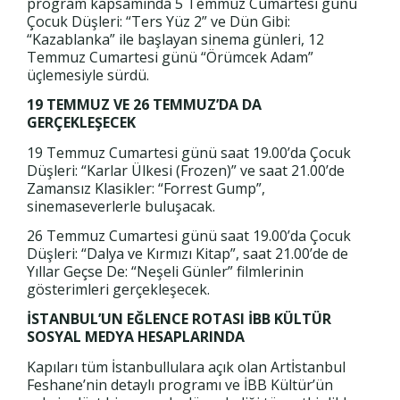
program kapsamında 5 Temmuz Cumartesi günü
Çocuk Düşleri: “Ters Yüz 2” ve Dün Gibi:
“Kazablanka” ile başlayan sinema günleri, 12
Temmuz Cumartesi günü “Örümcek Adam”
üçlemesiyle sürdü.
19 TEMMUZ VE 26 TEMMUZ’DA DA
GERÇEKLEŞECEK
19 Temmuz Cumartesi günü saat 19.00’da Çocuk
Düşleri: “Karlar Ülkesi (Frozen)” ve saat 21.00’de
Zamansız Klasikler: “Forrest Gump”,
sinemaseverlerle buluşacak.
26 Temmuz Cumartesi günü saat 19.00’da Çocuk
Düşleri: “Dalya ve Kırmızı Kitap”, saat 21.00’de de
Yıllar Geçse De: “Neşeli Günler” filmlerinin
gösterimleri gerçekleşecek.
İSTANBUL’UN EĞLENCE ROTASI İBB KÜLTÜR
SOSYAL MEDYA HESAPLARINDA
Kapıları tüm İstanbullulara açık olan Artİstanbul
Feshane’nin detaylı programı ve İBB Kültür’ün