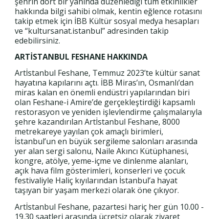
şehrin dört bir yanında düzenlediği tüm etkinlikler
hakkında bilgi sahibi olmak, kentin eğlence rotasını
takip etmek için İBB Kültür sosyal medya hesapları
ve “kultursanat.istanbul” adresinden takip
edebilirsiniz.
ARTİSTANBUL FESHANE HAKKINDA
Artİstanbul Feshane, Temmuz 2023’te kültür sanat
hayatına kapılarını açtı. İBB Miras’ın, Osmanlı’dan
miras kalan en önemli endüstri yapılarından biri
olan Feshane-i Amire’de gerçekleştirdiği kapsamlı
restorasyon ve yeniden işlevlendirme çalışmalarıyla
şehre kazandırılan Artİstanbul Feshane, 8000
metrekareye yayılan çok amaçlı birimleri,
İstanbul’un en büyük sergileme salonları arasında
yer alan sergi salonu, Naile Akıncı Kütüphanesi,
kongre, atölye, yeme-içme ve dinlenme alanları,
açık hava film gösterimleri, konserleri ve çocuk
festivaliyle Haliç kıyılarından İstanbul’a hayat
taşıyan bir yaşam merkezi olarak öne çıkıyor.
Artİstanbul Feshane, pazartesi hariç her gün 10.00 -
19.30 saatleri arasında ücretsiz olarak ziyaret