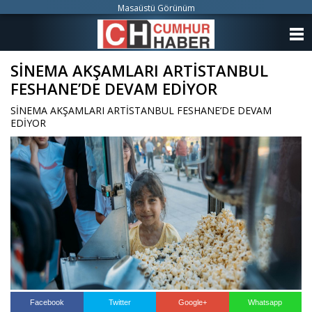
Masaüstü Görünüm
ANASAYFA
SİNEMA AKŞAMLARI ARTİSTANBUL
KATEGORİLER
FESHANE’DE DEVAM EDİYOR
YAZARLAR
SİNEMA AKŞAMLARI ARTİSTANBUL FESHANE’DE DEVAM
EDİYOR
ANKETLER
FOTO GALERİ
VİDEO GALERİ
KÜNYE
İLETİŞİM
Facebook
Twitter
Google+
Whatsapp