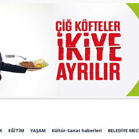
K
EĞİTİM
YAŞAM
Kültür-Sanat haberleri
BELEDİYE MEC