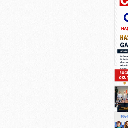
BUG
OKU