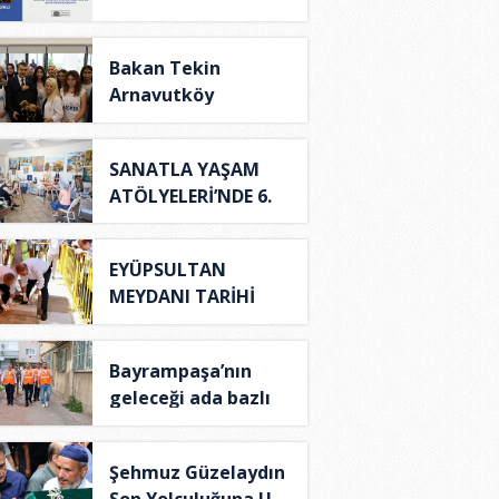
DÜNYA KİTA..
Bakan Tekin
Arnavutköy
Belediyesi’n..
SANATLA YAŞAM
ATÖLYELERİ’NDE 6.
DÖN..
EYÜPSULTAN
MEYDANI TARİHİ
KİMLİĞİNE..
Bayrampaşa’nın
geleceği ada bazlı
d..
Şehmuz Güzelaydın