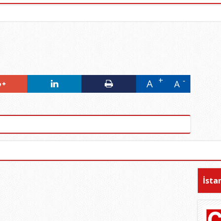
A
A
İsta