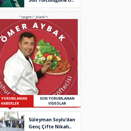
Son Yolculuğuna U..
" target="_blank">
 YORUMLANAN
SON YORUMLANAN
HABERLER
VİDEOLAR
Süleyman Soylu’dan
Genç Çifte Nikah..