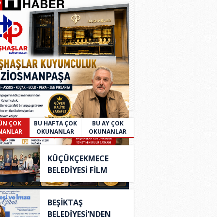
ÜN ÇOK
BU HAFTA ÇOK
BU AY ÇOK
NANLAR
OKUNANLAR
OKUNANLAR
KÜÇÜKÇEKMECE
BELEDİYESİ FİLM
OFİSİ'..
BEŞİKTAŞ
BELEDİYESİ’NDEN