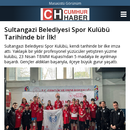
Masaüstü Görünüm
ANASAYFA
Sultangazi Belediyesi Spor Kulübü
KATEGORİLER
Tarihinde bir İlk!
YAZARLAR
Sultangazi Belediyesi Spor Kulübü, kendi tarihinde bir ilke imza
attı. Yaklaşık bir yıldır profesyonel yüzücüler yetiştiren yüzme
ANKETLER
kulübü, 23 Nisan TBMM Kupası’ndan 5 madalya ile ayrılmayı
başardı. Gençler aldıkları başarıyla, ilçeye büyük gurur yaşattı.
FOTO GALERİ
VİDEO GALERİ
KÜNYE
İLETİŞİM