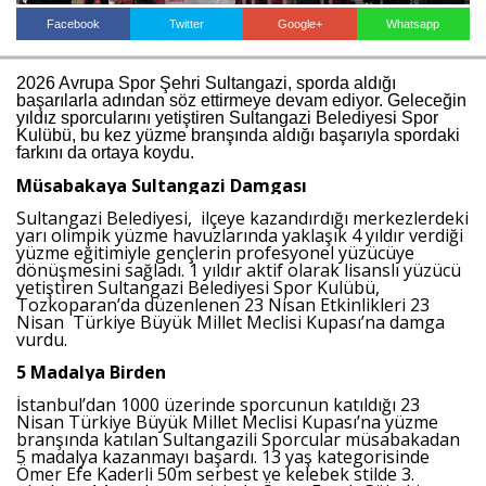
Facebook
Twitter
Google+
Whatsapp
Haberin Doğru Adresi.
2026 Avrupa Spor Şehri Sultangazi, sporda aldığı
başarılarla adından söz ettirmeye devam ediyor. Geleceğin
yıldız sporcularını yetiştiren Sultangazi Belediyesi Spor
Kulübü, bu kez yüzme branşında aldığı başarıyla spordaki
farkını da ortaya koydu.
Müsabakaya Sultangazi Damgası
Sultangazi Belediyesi, ilçeye kazandırdığı merkezlerdeki
yarı olimpik yüzme havuzlarında yaklaşık 4 yıldır verdiği
yüzme eğitimiyle gençlerin profesyonel yüzücüye
dönüşmesini sağladı. 1 yıldır aktif olarak lisanslı yüzücü
yetiştiren Sultangazi Belediyesi Spor Kulübü,
Tozkoparan’da düzenlenen 23 Nisan Etkinlikleri 23
Nisan Türkiye Büyük Millet Meclisi Kupası’na damga
vurdu.
5 Madalya Birden
İstanbul’dan 1000 üzerinde sporcunun katıldığı 23
Nisan Türkiye Büyük Millet Meclisi Kupası’na yüzme
branşında katılan Sultangazili Sporcular müsabakadan
5 madalya kazanmayı başardı. 13 yaş kategorisinde
Ömer Efe Kaderli 50m serbest ve kelebek stilde 3.