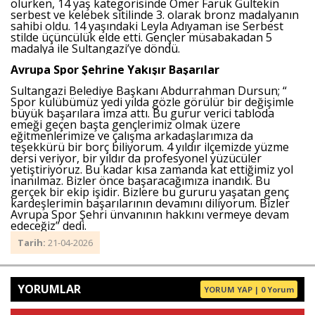
olurken, 14 yaş kategorisinde Ömer Faruk Gültekin
serbest ve kelebek sitilinde 3. olarak bronz madalyanın
sahibi oldu. 14 yaşındaki Leyla Adıyaman ise Serbest
stilde üçüncülük elde etti. Gençler müsabakadan 5
madalya ile Sultangazi’ye döndü.
Avrupa Spor Şehrine Yakışır Başarılar
Sultangazi Belediye Başkanı Abdurrahman Dursun; “
Spor kulübümüz yedi yılda gözle görülür bir değişimle
büyük başarılara imza attı. Bu gurur verici tabloda
emeği geçen başta gençlerimiz olmak üzere
eğitmenlerimize ve çalışma arkadaşlarımıza da
teşekkürü bir borç biliyorum. 4 yıldır ilçemizde yüzme
dersi veriyor, bir yıldır da profesyonel yüzücüler
yetiştiriyoruz. Bu kadar kısa zamanda kat ettiğimiz yol
inanılmaz. Bizler önce başaracağımıza inandık. Bu
gerçek bir ekip işidir. Bizlere bu gururu yaşatan genç
kardeşlerimin başarılarının devamını diliyorum. Bizler
Avrupa Spor Şehri ünvanının hakkını vermeye devam
edeceğiz” dedi.
Tarih:
21-04-2026
YORUMLAR
YORUM YAP | 0 Yorum