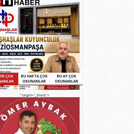
ÜN ÇOK
BU HAFTA ÇOK
BU AY ÇOK
NANLAR
OKUNANLAR
OKUNANLAR
" target="_blank">