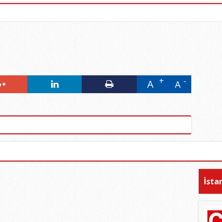
A
A
İsta