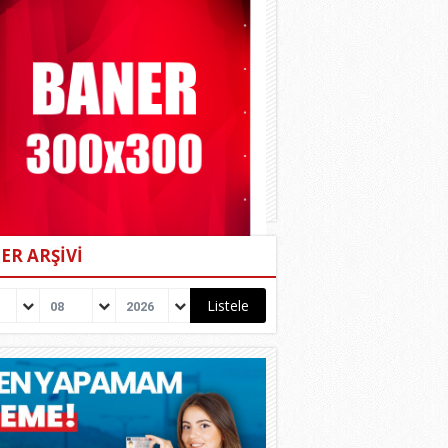
ER ARŞİVİ
08
2026