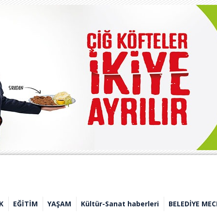
K
EĞİTİM
YAŞAM
Kültür-Sanat haberleri
BELEDİYE MEC