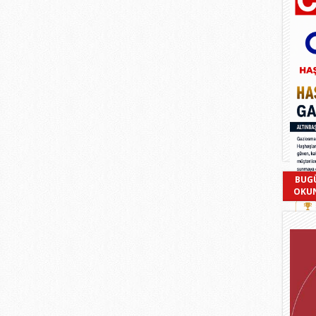
BUG
OKU