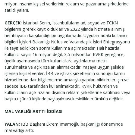
milyon insanın kişisel verilerinin reklam ve pazarlama şirketlerine
satıldı yalanı.
GERÇEK:
İstanbul Senin, İstanbulluların ad, soyad ve TCKN
bilgilerini girerek kayıt oldukları ve 2022 yılında hizmete alınmış
her ihtiyacın karşılandığı bir uygulamadır. Uygulamadaki kullanıcı
bilgileri İçişleri Bakanlığı Nüfus ve Vatandaşlık İşleri Entegrasyonu
ile teyit edildikten sonra kullanıma açılmaktadır. Hali hazırda
kullanıcı sayısı 16 milyon değil, 3,5 milyondur. KVKK gereğince,
üyelik aşamasında tüm kullanıcılara aydınlatma metni
sunulmakta ve açık rızaları alınmaktadır. Yasaya uygun şekilde
işlenen kişisel veriler, İBB ve iştirak şirketlerinin sunduğu kamu
hizmetlerine dair bilgilendirme amacıyla yapılan bildirimler için ve
sadece İBB tarafından kullanılmaktadır. KVKK hükümleri ve
kullanıcıların açık rızaları dışında reklam şirketlerine satılması veya
başka üçüncü kişilerle paylaşılması kesinlikle mümkün değildir.
MAL VARLIĞI ARTTI İDDİASI
YALAN:
İBB Başkanı Ekrem İmamoğlu başkanlığı döneminde
mal varlığı arttı.