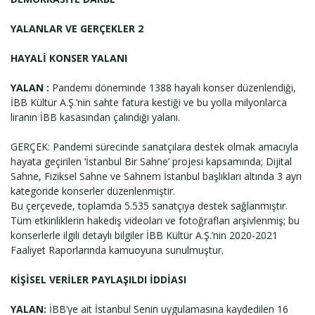
YALANLAR VE GERÇEKLER 2
Haberin Doğru Adresi.
HAYALİ KONSER YALANI
YALAN :
Pandemi döneminde 1388 hayali konser düzenlendiği,
İBB Kültür A.Ş.’nin sahte fatura kestiği ve bu yolla milyonlarca
liranın İBB kasasından çalındığı yalanı.
GERÇEK: Pandemi sürecinde sanatçılara destek olmak amacıyla
hayata geçirilen ‘İstanbul Bir Sahne’ projesi kapsamında; Dijital
Sahne, Fiziksel Sahne ve Sahnem İstanbul başlıkları altında 3 ayrı
kategoride konserler düzenlenmiştir.
Bu çerçevede, toplamda 5.535 sanatçıya destek sağlanmıştır.
Tüm etkinliklerin hakediş videoları ve fotoğrafları arşivlenmiş; bu
konserlerle ilgili detaylı bilgiler İBB Kültür A.Ş.’nin 2020-2021
Faaliyet Raporlarında kamuoyuna sunulmuştur.
KİŞİSEL VERİLER PAYLAŞILDI İDDİASI
YALAN:
İBB’ye ait İstanbul Senin uygulamasına kaydedilen 16