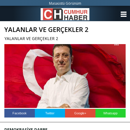
Masaüstü Görünüm
ANASAYFA
YALANLAR VE GERÇEKLER 2
KATEGORİLER
YALANLAR VE GERÇEKLER 2
YAZARLAR
ANKETLER
FOTO GALERİ
VİDEO GALERİ
KÜNYE
İLETİŞİM
Facebook
Twitter
Google+
Whatsapp
DEMOKRASİYE DARBE