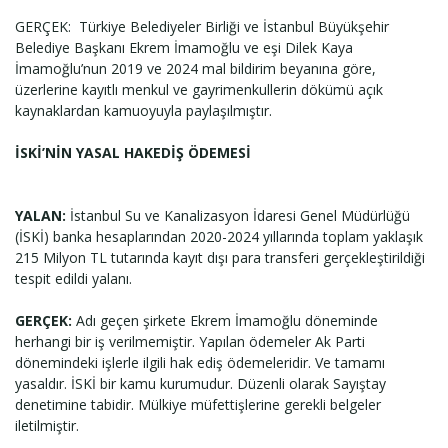
GERÇEK: Türkiye Belediyeler Birliği ve İstanbul Büyükşehir
Belediye Başkanı Ekrem İmamoğlu ve eşi Dilek Kaya
İmamoğlu’nun 2019 ve 2024 mal bildirim beyanına göre,
üzerlerine kayıtlı menkul ve gayrimenkullerin dökümü açık
kaynaklardan kamuoyuyla paylaşılmıştır.
İSKİ’NİN YASAL HAKEDİŞ ÖDEMESİ
YALAN:
İstanbul Su ve Kanalizasyon İdaresi Genel Müdürlüğü
(İSKİ) banka hesaplarından 2020-2024 yıllarında toplam yaklaşık
215 Milyon TL tutarında kayıt dışı para transferi gerçekleştirildiği
tespit edildi yalanı.
GERÇEK:
Adı geçen şirkete Ekrem İmamoğlu döneminde
herhangi bir iş verilmemiştir. Yapılan ödemeler Ak Parti
dönemindeki işlerle ilgili hak ediş ödemeleridir. Ve tamamı
yasaldır. İSKİ bir kamu kurumudur. Düzenli olarak Sayıştay
denetimine tabidir. Mülkiye müfettişlerine gerekli belgeler
iletilmiştir.