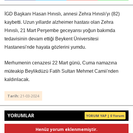
İGD Başkanı Hasan Hınıslı, annesi Zehra Hınıslı'yı (82)
Haberin Doğru Adresi.
kaybetti. Uzun yıllardır alzheimer hastası olan Zehra
Hınıslı, 21 Mart Perşembe geceyarısı yoğun bakımda
tedavisinin devam ettiği Beykent Üniversitesi
Hastanesi'nde hayata gözlerini yumdu.
Merhumenin cenazesi 22 Mart günü, Cuma namazına
müteakip Beylikdüzü Fatih Sultan Mehmet Camii'nden
kaldırılacak.
Tarih:
21-03-2024
YORUMLAR
YORUM YAP | 0 Yorum
Henüz yorum eklenmemiştir.