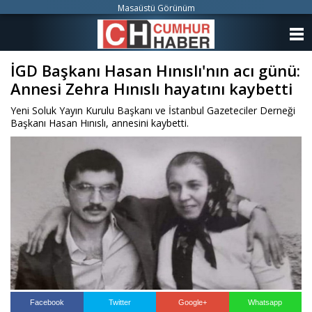
Masaüstü Görünüm
ANASAYFA
İGD Başkanı Hasan Hınıslı'nın acı günü:
KATEGORİLER
Annesi Zehra Hınıslı hayatını kaybetti
YAZARLAR
Yeni Soluk Yayın Kurulu Başkanı ve İstanbul Gazeteciler Derneği
Başkanı Hasan Hınıslı, annesini kaybetti.
ANKETLER
FOTO GALERİ
VİDEO GALERİ
KÜNYE
İLETİŞİM
Facebook
Twitter
Google+
Whatsapp