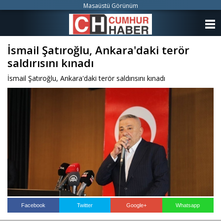
Masaüstü Görünüm
ANASAYFA
İsmail Şatıroğlu, Ankara'daki terör
KATEGORİLER
saldırısını kınadı
YAZARLAR
İsmail Şatıroğlu, Ankara'daki terör saldırısını kınadı
ANKETLER
FOTO GALERİ
VİDEO GALERİ
KÜNYE
İLETİŞİM
Facebook
Twitter
Google+
Whatsapp