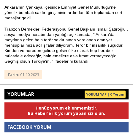
Ankara'nın Çankaya ilçesinde Emniyet Genel Müdürlüğü'ne
yönelik bombalı saldırı girişiminin ardından tüm toplumdan sert
mesajlar geldi.
Haberin Doğru Adresi.
Trabzon Dernekleri Federasyonu Genel Başkanı İsmail Şatıroğlu ,
sosyal medya hesabından yaptığı açıklamada, '' Ankara'da
meydana gelen hain terör saldırısında yaralanan emniyet
mensuplarımıza acil şifalar diliyorum. Terör bir insanlık suçudur.
Kimden ve nereden gelirse gelsin ülke olarak hep beraber
mücadele edeceğiz, hain emellere asla fırsat vermeyeceğiz.
Geçmiş olsun Türkiye'm. ” ifadelerini kullandı.
Tarih:
01-10-2023
YORUMLAR
YORUM YAP | 0 Yorum
Henüz yorum eklenmemiştir.
Bu Haber'e ilk yorum yapan siz olun.
FACEBOOK YORUM