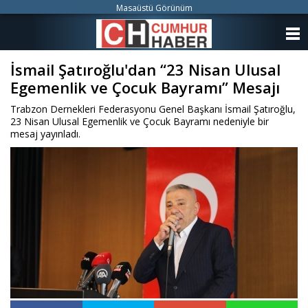
Masaüstü Görünüm
ANASAYFA
İsmail Şatıroğlu'dan “23 Nisan Ulusal
KATEGORİLER
Egemenlik ve Çocuk Bayramı” Mesajı
YAZARLAR
Trabzon Dernekleri Federasyonu Genel Başkanı İsmail Şatıroğlu,
23 Nisan Ulusal Egemenlik ve Çocuk Bayramı nedeniyle bir
ANKETLER
mesaj yayınladı.
FOTO GALERİ
VİDEO GALERİ
KÜNYE
İLETİŞİM