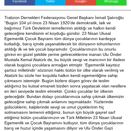
Facebook
Twitter
Google+
Whatsapp
Trabzon Dernekleri Federasyonu Genel Başkanı İsmail Şatıroğlu
Haberin Doğru Adresi.
“Bugün 104 yıl önce 23 Nisan 1920’de demokratik, laik ve
bağımsız Türk Devletinin temellerinin atıldığı ve halkın kendi
geleceğine kendisinin el koyduğu gündür. 23 Nisan Ulusal
Egemenlik Çocuk Bayramı tüm dünya çocuklarının kardeşçe
kutladığı, barış içinde yaşanabilecek bir dünyanın tohumlarının
atıldığı ilk ve tek çocuk bayramıdır. Çocuklarımızın bu onurlu
görevi en güzel şekilde yerine getireceklerine inanan Ulu Önder
Mustafa Kemal Atatürk de, bu büyük sevgi ve inancının bir ifadesi
olarak bugünü çocuklara armağan etmiştir. ‘Egemenlik kayıtsız
şartsız milletindir’ sözünün hakkı bütün bir ülke olarak verilmiş ve
Atatürk bu sözle her koşulda halkın kendi egemenliğine sahip
çıkmasını istemiştir. Bugün bizlere düşen görev de teslim
aldığımız bu kutsal emaneti bizden sonra yaşatacak olan nesillere
en ileri seviyede teslim etmektir. Çünkü çocuklar bir ülkenin
geleceğidir. Bundan dolayı çocuklarımıza sahip çıkmak ülkemizin
geleceğine sahip çıkmak anlamını taşımaktadır. Yüzlerinde
gülücüklerin, kalplerinde sevgi ve umut çiçeklerinin hiç
solmamasını temenni ettiğimiz, bunun için büyük gayret sarf
ettiğimiz bütün çocuklarımızın ve Türk Milletinin 23 Nisan Ulusal
Egemenlik ve Çocuk Bayramını kutluyor, tüm dünya çocuklarının
barış ve huzur içinde yaşamasını diliyor ve Ulu Önder Gazi