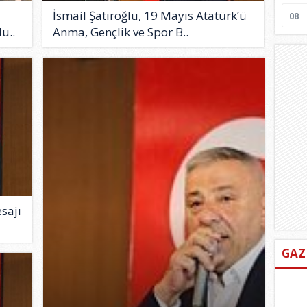
İsmail Şatıroğlu, 19 Mayıs Atatürk’ü
08
u..
Anma, Gençlik ve Spor B..
sajı
GAZ