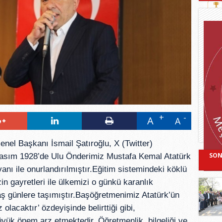
A
A
nel Başkanı İsmail Şatıroğlu, X (Twitter)
SON
 Kasım 1928’de Ulu Önderimiz Mustafa Kemal Atatürk
anı ile onurlandırılmıştır.Eğitim sistemindeki köklü
in gayretleri ile ülkemizi o günkü karanlık
ş günlere taşımıştır.Başöğretmenimiz Atatürk’ün
 olacaktır’ özdeyişinde belirttiği gibi,
üyük önem arz etmektedir. Öğretmenlik, bilgeliği ve