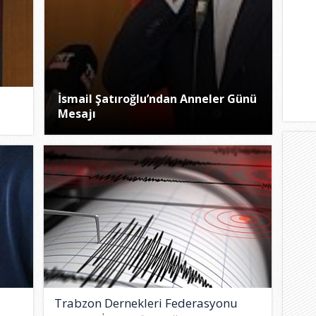
İsmail Şatıroğlu’ndan Anneler Günü
Mesajı
Trabzon Dernekleri Federasyonu