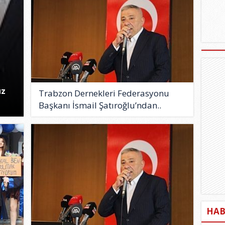
uz
Trabzon Dernekleri Federasyonu
Başkanı İsmail Şatıroğlu’ndan..
HAB