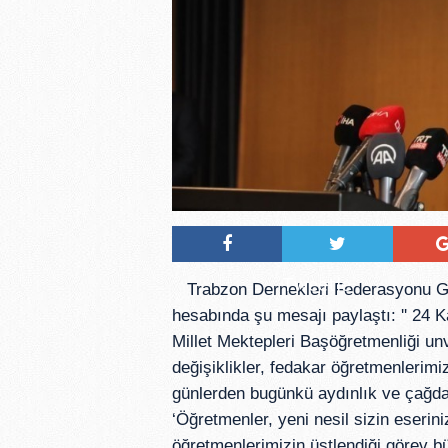
Tweetle
Trabzon Dernekleri Federasyonu Ge
hesabında şu mesajı paylaştı: '' 24
Millet Mektepleri Başöğretmenliği unv
değişiklikler, fedakar öğretmenlerimiz
günlerden bugünkü aydınlık ve çağda
‘Öğretmenler, yeni nesil sizin eseriniz
öğretmenlerimizin üstlendiği görev b