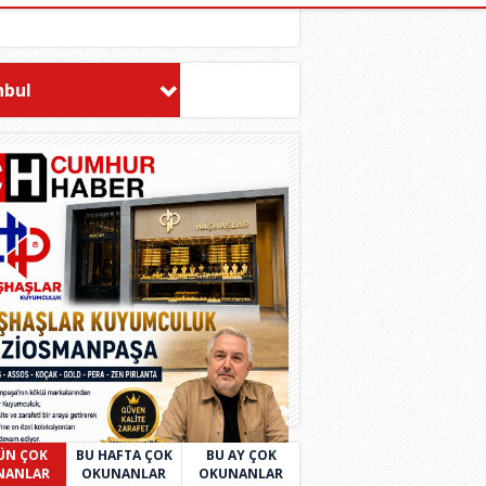
nbul
ÜN ÇOK
BU HAFTA ÇOK
BU AY ÇOK
NANLAR
OKUNANLAR
OKUNANLAR