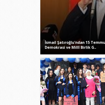
İsmail Şatıroğlu'ndan 15 Temm
Demokrasi ve Millî Birlik G..