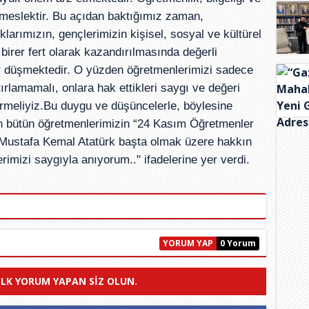
 meslektir. Bu açıdan baktığımız zaman,
larımızın, gençlerimizin kişisel, sosyal ve kültürel
birer fert olarak kazandırılmasında değerli
r düşmektedir. O yüzden öğretmenlerimizi sadece
lamamalı, onlara hak ettikleri saygı ve değeri
rmeliyiz.Bu duygu ve düşüncelerle, böylesine
en bütün öğretmenlerimizin “24 Kasım Öğretmenler
Mustafa Kemal Atatürk başta olmak üzere hakkın
mizi saygıyla anıyorum.." ifadelerine yer verdi.
YORUM YAP
0 Yorum
ILK YORUM YAPAN SIZ OLUN.