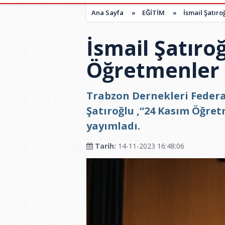
Ana Sayfa
»
EĞİTİM
»
İsmail Şatır
İsmail Şatıro
Öğretmenler
Trabzon Dernekleri Federa
Şatıroğlu ,“24 Kasım Öğret
yayımladı.
Tarih:
14-11-2023 16:48:06