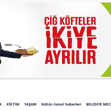
K
EĞİTİM
YAŞAM
Kültür-Sanat haberleri
BELEDİYE MEC