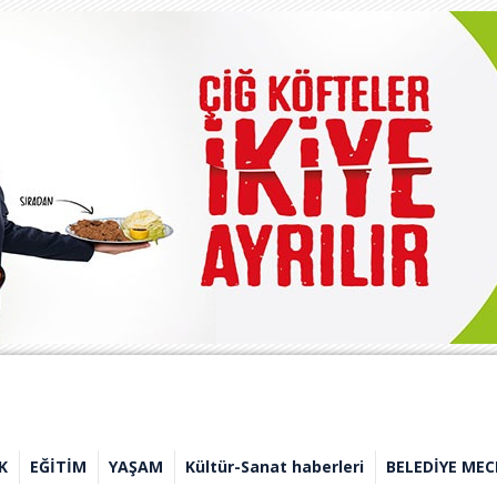
K
EĞİTİM
YAŞAM
Kültür-Sanat haberleri
BELEDİYE MEC