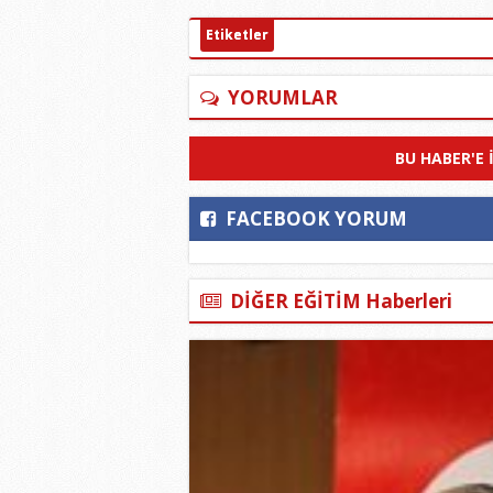
Etiketler
YORUMLAR
BU HABER'E 
FACEBOOK YORUM
DİĞER EĞİTİM Haberleri