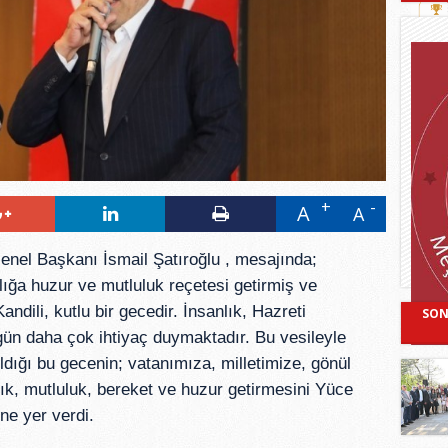
A
A
nel Başkanı İsmail Şatıroğlu , mesajında;
ığa huzur ve mutluluk reçetesi getirmiş ve
ndili, kutlu bir gecedir. İnsanlık, Hazreti
SON
ün daha çok ihtiyaç duymaktadır. Bu vesileyle
dığı bu gecenin; vatanımıza, milletimize, gönül
ık, mutluluk, bereket ve huzur getirmesini Yüce
ne yer verdi.