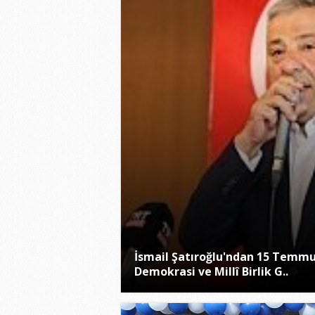
İsmail Şatıroğlu'ndan 15 Temm
Demokrasi ve Millî Birlik G..