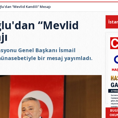
ğlu'dan “Mevlid Kandili” Mesajı
ğlu'dan “Mevlid
İsta
jı
syonu Genel Başkanı İsmail
münasebetiyle bir mesaj yayımladı.
BUG
OKU