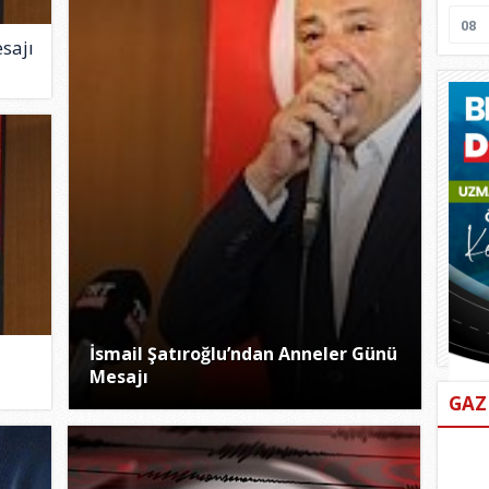
08
sajı
İsmail Şatıroğlu’ndan Anneler Günü
Mesajı
GAZ