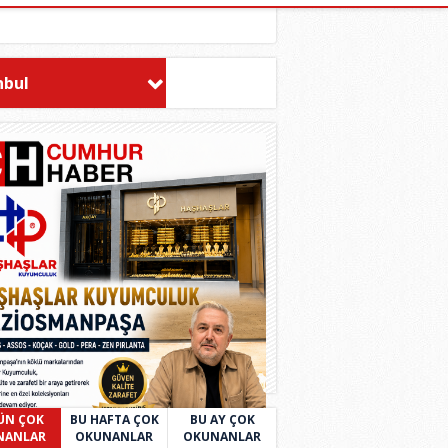
nbul
ÜN ÇOK
BU HAFTA ÇOK
BU AY ÇOK
NANLAR
OKUNANLAR
OKUNANLAR