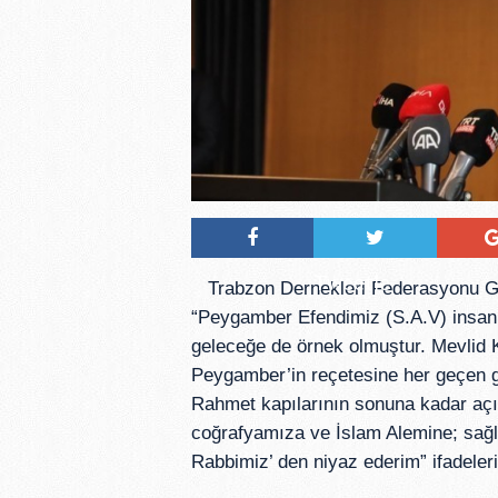
Tweetle
Trabzon Dernekleri Federasyonu Ge
“Peygamber Efendimiz (S.A.V) insanl
geleceğe de örnek olmuştur. Mevlid Ka
Peygamber’in reçetesine her geçen g
Rahmet kapılarının sonuna kadar açıl
coğrafyamıza ve İslam Alemine; sağl
Rabbimiz’ den niyaz ederim” ifadeleri