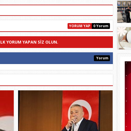
YORUM YAP
0 Yorum
ILK YORUM YAPAN SIZ OLUN.
Yorum