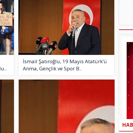
İsmail Şatıroğlu, 19 Mayıs Atatürk’ü
u..
Anma, Gençlik ve Spor B..
HAB