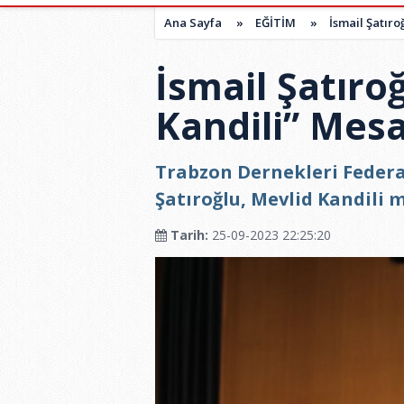
Ana Sayfa
»
EĞİTİM
»
İsmail Şatıro
İsmail Şatıro
Kandili” Mesa
Trabzon Dernekleri Federa
Şatıroğlu, Mevlid Kandili 
Tarih:
25-09-2023 22:25:20