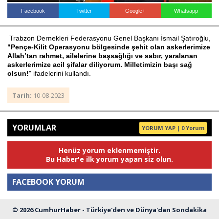
Facebook
Twitter
Google+
Whatsapp
Haberin Doğru Adresi.
Trabzon Dernekleri Federasyonu Genel Başkanı İsmail Şatıroğlu,
"Pençe-Kilit Operasyonu bölgesinde şehit olan askerlerimize
Allah’tan rahmet, ailelerine başsağlığı ve sabır, yaralanan
askerlerimize acil şifalar diliyorum. Milletimizin başı sağ
olsun!
" ifadelerini kullandı.
Tarih:
10-08-2023
YORUMLAR
YORUM YAP | 0 Yorum
Henüz yorum eklenmemiştir.
Bu Haber'e ilk yorum yapan siz olun.
FACEBOOK YORUM
© 2026 CumhurHaber - Türkiye'den ve Dünya'dan Sondakika
Yorum