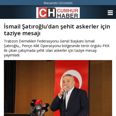
Masaüstü Görünüm
ANASAYFA
İsmail Şatıroğlu'dan şehit askerler için
KATEGORİLER
taziye mesajı
YAZARLAR
Trabzon Dernekleri Federasyonu Genel Başkanı İsmail
Şatıroğlu,, Pençe-Kilit Operasyonu bölgesinde terör örgütü PKK
ANKETLER
ile çıkan çatışmada şehit olan askerler için taziye mesajı
yayımladı.
FOTO GALERİ
VİDEO GALERİ
KÜNYE
İLETİŞİM