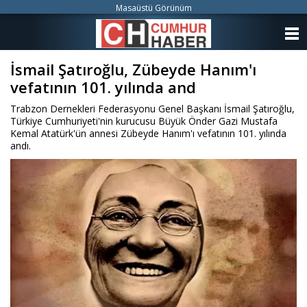
Masaüstü Görünüm
ANASAYFA
İsmail Şatıroğlu, Zübeyde Hanım'ı
KATEGORİLER
vefatının 101. yılında and
YAZARLAR
Trabzon Dernekleri Federasyonu Genel Başkanı İsmail Şatıroğlu,
Türkiye Cumhuriyeti'nin kurucusu Büyük Önder Gazi Mustafa
ANKETLER
Kemal Atatürk'ün annesi Zübeyde Hanım'ı vefatının 101. yılında
andı.
FOTO GALERİ
VİDEO GALERİ
KÜNYE
İLETİŞİM