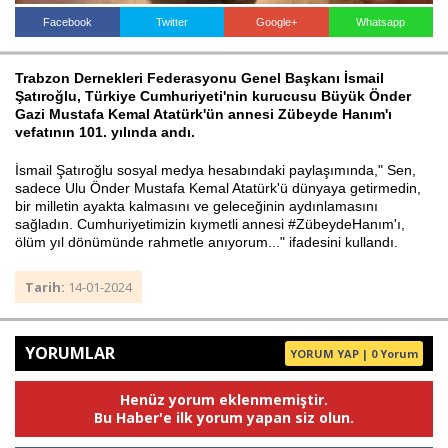
Facebook
Twitter
Google+
Whatsapp
Haberin Doğru Adresi.
Trabzon Dernekleri Federasyonu Genel Başkanı İsmail
Şatıroğlu, Türkiye Cumhuriyeti'nin kurucusu Büyük Önder
Gazi Mustafa Kemal Atatürk'ün annesi Zübeyde Hanım'ı
vefatının 101. yılında andı.
İsmail Şatıroğlu sosyal medya hesabındaki paylaşımında," Sen,
sadece Ulu Önder Mustafa Kemal Atatürk'ü dünyaya getirmedin,
bir milletin ayakta kalmasını ve geleceğinin aydınlamasını
sağladın. Cumhuriyetimizin kıymetli annesi #ZübeydeHanım'ı,
ölüm yıl dönümünde rahmetle anıyorum..." ifadesini kullandı.
Tarih:
14-01-2024
YORUMLAR
YORUM YAP | 0 Yorum
Henüz yorum eklenmemiştir.
Bu Haber'e ilk yorum yapan siz olun.