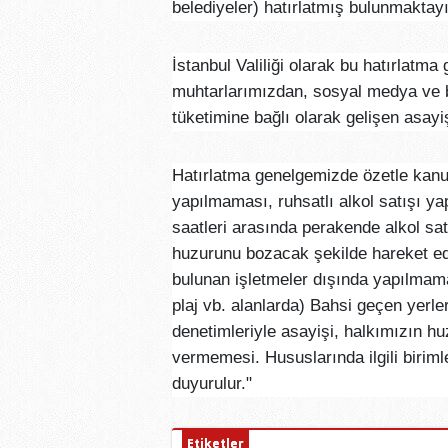
belediyeler) hatırlatmış bulunmakta
İstanbul Valiliği olarak bu hatırlatm
muhtarlarımızdan, sosyal medya ve b
tüketimine bağlı olarak gelişen asayiş
Hatırlatma genelgemizde özetle kanunl
yapılmaması, ruhsatlı alkol satışı ya
saatleri arasında perakende alkol sa
huzurunu bozacak şekilde hareket edi
bulunan işletmeler dışında yapılmamas
plaj vb. alanlarda) Bahsi geçen yerle
denetimleriyle asayişi, halkımızın h
vermemesi. Hususlarında ilgili biriml
duyurulur."
Etiketler