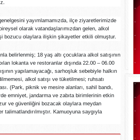
yız.
a genelgesini yayımlamamızda, ilçe ziyaretlerimizde
ireysel olarak vatandaşlarımızdan gelen, alkol
i bozucu olaylara ilişkin şikayetler etkili olmuştur.
a belirlenmiş; 18 yaş altı çocuklara alkol satışının
pılan lokanta ve restoranlar dışında 22.00 – 06.00
tışının yapılamayacağı, sarhoşluk sebebiyle halkın
lmemesi, alkol satışı ve tüketilmesi; ruhsatı
ı. (Park, piknik ve mesire alanları, sahil bandı,
rde emniyet, jandarma ve zabıta birimlerinin etkin
uzur ve güvenliğini bozacak olaylara meydan
er talimatlandırılmıştır. Kamuoyuna saygıyla