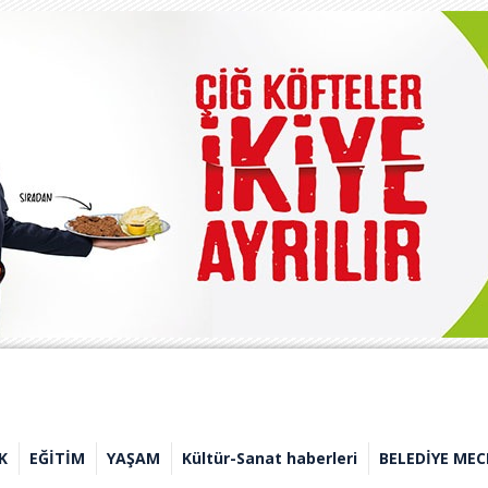
K
EĞİTİM
YAŞAM
Kültür-Sanat haberleri
BELEDİYE MEC