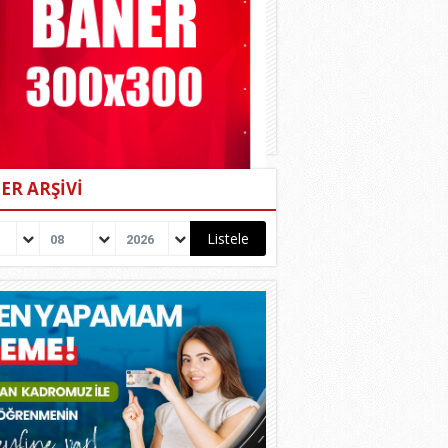
ER ARŞİVİ
08
2026