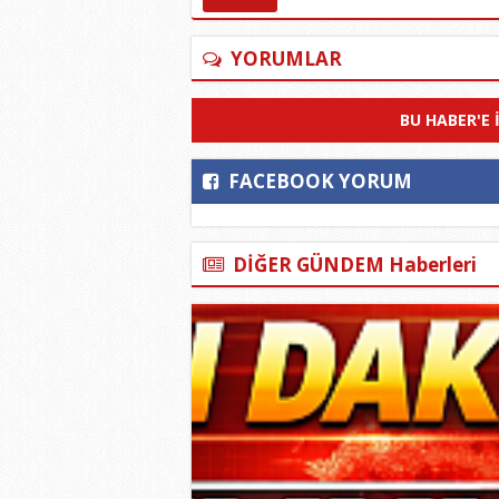
YORUMLAR
BU HABER'E 
FACEBOOK YORUM
DİĞER GÜNDEM Haberleri