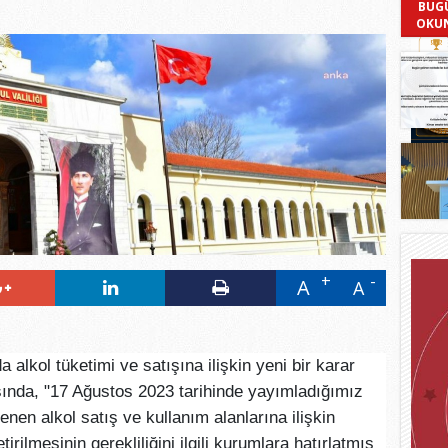
BUG
OKU
A
A
da alkol tüketimi ve satışına ilişkin yeni bir karar
asında, "17 Ağustos 2023 tarihinde yayımladığımız
enen alkol satış ve kullanım alanlarına ilişkin
rilmesinin gerekliliğini ilgili kurumlara hatırlatmış