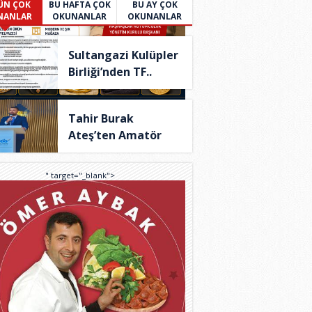
ÜN ÇOK
BU HAFTA ÇOK
BU AY ÇOK
NANLAR
OKUNANLAR
OKUNANLAR
Sultangazi Kulüpler
Birliği’nden TF..
Tahir Burak
Ateş’ten Amatör
Spor İç..
" target="_blank">