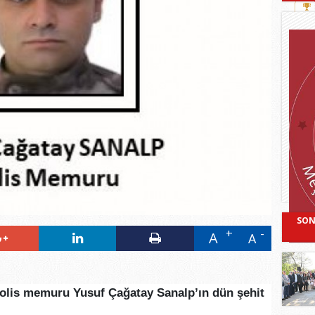
SON
A
A
olis memuru Yusuf Çağatay Sanalp’ın dün şehit