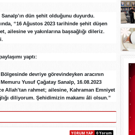
Sanalp’ın dün şehit olduğunu duyurdu.
ında, “16 Ağustos 2023 tarihinde şehit düşen
, ailesine ve yakınlarına başsağlığı dileriz.
i.
 paylaşımı yaptı:
ı Bölgesinde devriye görevindeyken aracının
s Memuru Yusuf Çağatay Sanalp, 16.08.2023
ize Allah’tan rahmet; ailesine, Kahraman Emniyet
ğlığı diliyorum. Şehidimizin makamı âli olsun.”
YORUM YAP
0 Yorum