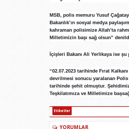
MSB, polis memuru Yusuf Çağatay 
Bakanlık’ın sosyal medya paylaşım
kahraman polisimize Allah’ta rahmet
Milletimizin başı sağ olsun” denild
İçişleri Bakanı Ali Yerlikaya ise şu
“02.07.2023 tarihinde Fırat Kalkan
devrilmesi sonucu yaralanan Poli
tarihinde şehit olmuştur. Şehidim
Teşkilatımıza ve Milletimize başsa
Etiketler
YORUMLAR