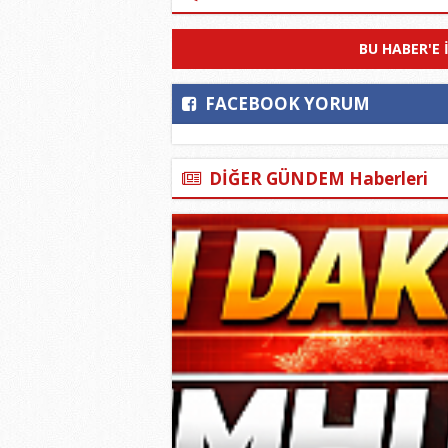
BU HABER'E 
FACEBOOK YORUM
DİĞER GÜNDEM Haberleri