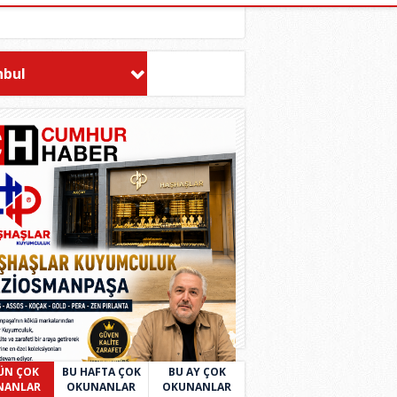
nbul
ÜN ÇOK
BU HAFTA ÇOK
BU AY ÇOK
NANLAR
OKUNANLAR
OKUNANLAR