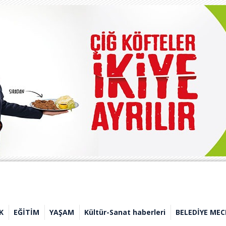
K
EĞİTİM
YAŞAM
Kültür-Sanat haberleri
BELEDİYE MEC