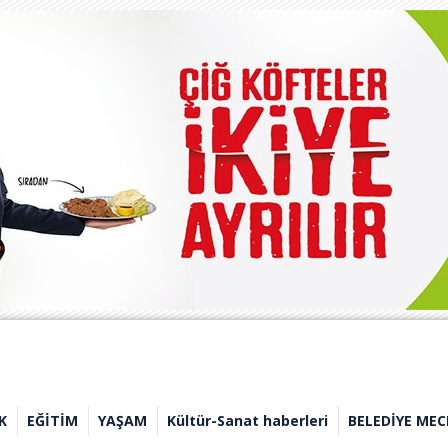
K
EĞİTİM
YAŞAM
Kültür-Sanat haberleri
BELEDİYE MEC