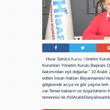
Tweetle
Hisar Sürücü Kursu Yönetim Kurulu
Kurumları Yönetim Kurulu Başkanı Or
bakımından eşit doğarlar.” 10 Aralık 
edilen İnsan Hakları Beyannamesi’ni
gölgesinde acıya ve göz yaşına terk 
var.Temel hakların ve özgürlüklerin ih
temennisi ile #10AralıkDünyaİnsanHak