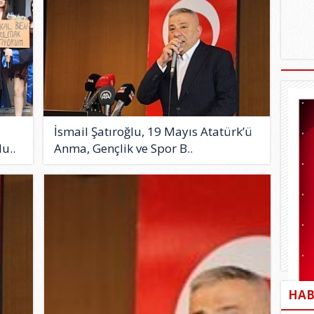
İsmail Şatıroğlu, 19 Mayıs Atatürk’ü
u..
Anma, Gençlik ve Spor B..
HAB