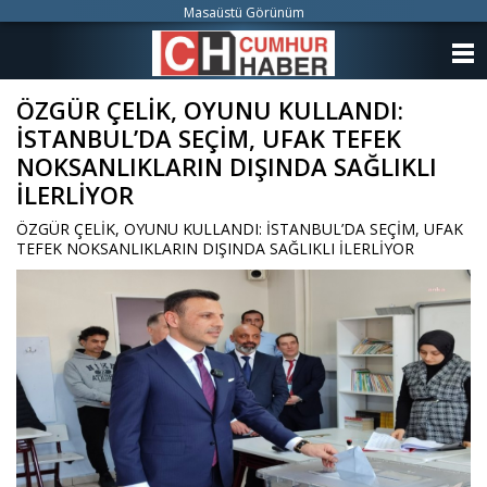
Masaüstü Görünüm
ANASAYFA
ÖZGÜR ÇELİK, OYUNU KULLANDI:
KATEGORİLER
İSTANBUL’DA SEÇİM, UFAK TEFEK
YAZARLAR
NOKSANLIKLARIN DIŞINDA SAĞLIKLI
İLERLİYOR
ANKETLER
ÖZGÜR ÇELİK, OYUNU KULLANDI: İSTANBUL’DA SEÇİM, UFAK
TEFEK NOKSANLIKLARIN DIŞINDA SAĞLIKLI İLERLİYOR
FOTO GALERİ
VİDEO GALERİ
KÜNYE
İLETİŞİM