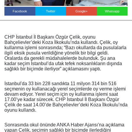
Facebook
Twitter
Google+
Whatsapp
Haberin Doğru Adresi.
CHP İstanbul İl Başkanı Özgür Çelik, oyunu
Bahçelievler’deki Koza İlkokulu’nda kullandı. Çelik, oy
kullanma işlemi sonrasında; “Bazı okullarda da pusulalarla
ilgili eksik pusula verildiğine yönelik bir bilgi geldi.
Oralarda da gerekli müdahalelerde bulunduk. Şu ana
kadar seçim İstanbul’da ufak tefek noksanlıkların dışında
sağlıklı bir biçimde ilerliyor” açıklamasını yaptı.
İstanbul'da 33 bin 228 sandıkta 11 milyon 314 bin 516
seçmenin oy kullanacağı yerel seçimlerde oy verme işlemi
devam ediyor. Yerel seçim için oy kullanma işlemi saat
17.00’ye kadar sürecek. CHP İstanbul İl Başkanı Özgür
Çelik de saat 14.00’de Bahçelievler’deki Koza İlkokulu’nda
oyunu kullandı.
Sonrasında okul önünde ANKA Haber Ajansı’na açıklama
yapan Çelik, seçimin sağlıklı bir biçimde ilerlediğini