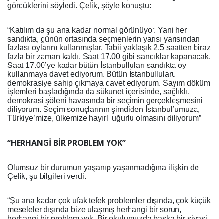
gördüklerini söyledi. Çelik, şöyle konuştu:
“Katılım da şu ana kadar normal görünüyor. Yani her
sandıkta, günün ortasında seçmenlerin yarısı yarısından
fazlası oylarını kullanmışlar. Tabii yaklaşık 2,5 saatten biraz
fazla bir zaman kaldı. Saat 17.00 gibi sandıklar kapanacak.
Saat 17.00’ye kadar bütün İstanbulluları sandıkta oy
kullanmaya davet ediyorum. Bütün İstanbullularu
demokrasiye sahip çıkmaya davet ediyorum. Sayım döküm
işlemleri başladığında da sükunet içerisinde, sağlıklı,
demokrasi şöleni havasında bir seçimin gerçekleşmesini
diliyorum. Seçim sonuçlarının şimdiden İstanbul’umuza,
Türkiye’mize, ülkemize hayırlı uğurlu olmasını diliyorum”
“HERHANGİ BİR PROBLEM YOK”
Olumsuz bir durumun yaşanıp yaşanmadığına ilişkin de
Çelik, şu bilgileri verdi:
“Şu ana kadar çok ufak tefek problemler dışında, çok küçük
meseleler dışında bize ulaşmış herhangi bir sorun,
herhangi bir problem yok. Bir okulumuzda başka bir siyasi