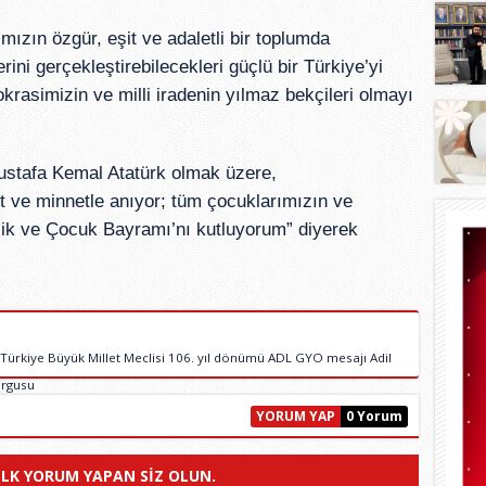
ızın özgür, eşit ve adaletli bir toplumda 
ini gerçekleştirebilecekleri güçlü bir Türkiye’yi 
rasimizin ve milli iradenin yılmaz bekçileri olmayı 
ustafa Kemal Atatürk olmak üzere, 
 ve minnetle anıyor; tüm çocuklarımızın ve 
lik ve Çocuk Bayramı’nı kutluyorum” diyerek 
ürkiye Büyük Millet Meclisi 106. yıl dönümü ADL GYO mesajı Adil
urgusu
YORUM YAP
0 Yorum
ILK YORUM YAPAN SIZ OLUN.