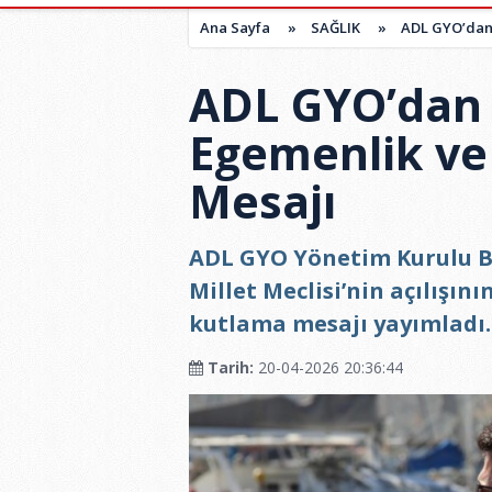
Ana Sayfa
»
SAĞLIK
»
ADL GYO’dan 
ADL GYO’dan 
Egemenlik ve
Mesajı
ADL GYO Yönetim Kurulu B
Millet Meclisi’nin açılışını
kutlama mesajı yayımladı.
Tarih:
20-04-2026 20:36:44