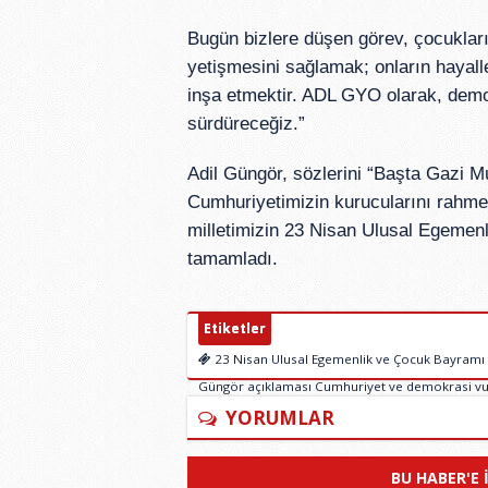
Bugün bizlere düşen görev, çocuklarım
yetişmesini sağlamak; onların hayaller
inşa etmektir. ADL GYO olarak, demok
sürdüreceğiz.”
Adil Güngör, sözlerini “Başta Gazi M
Cumhuriyetimizin kurucularını rahmet
milletimizin 23 Nisan Ulusal Egemen
tamamladı.
Etiketler
23 Nisan Ulusal Egemenlik ve Çocuk Bayramı T
Güngör açıklaması Cumhuriyet ve demokrasi v
YORUMLAR
BU HABER'E 