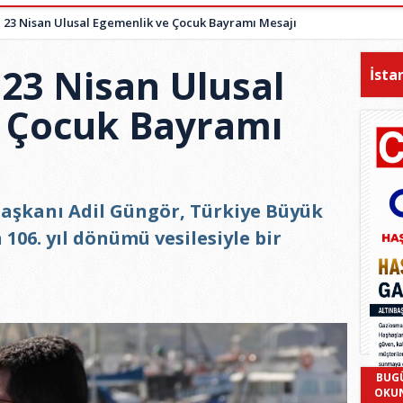
23 Nisan Ulusal Egemenlik ve Çocuk Bayramı Mesajı
23 Nisan Ulusal
İsta
 Çocuk Bayramı
aşkanı Adil Güngör, Türkiye Büyük
n 106. yıl dönümü vesilesiyle bir
BUG
OKU