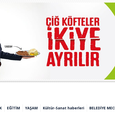
K
EĞİTİM
YAŞAM
Kültür-Sanat haberleri
BELEDİYE MEC