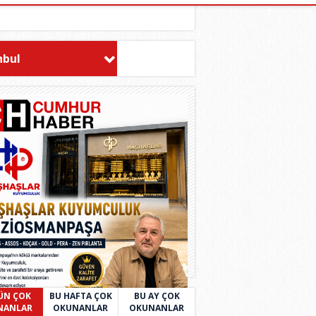
nbul
ÜN ÇOK
BU HAFTA ÇOK
BU AY ÇOK
NANLAR
OKUNANLAR
OKUNANLAR