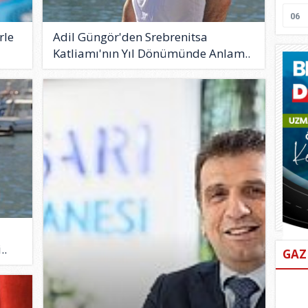
06
rle
Adil Güngör'den Srebrenitsa
Katliamı'nın Yıl Dönümünde Anlam..
..
GAZ