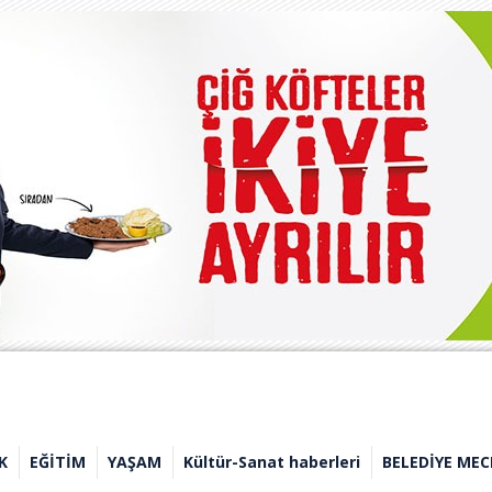
K
EĞİTİM
YAŞAM
Kültür-Sanat haberleri
BELEDİYE MEC