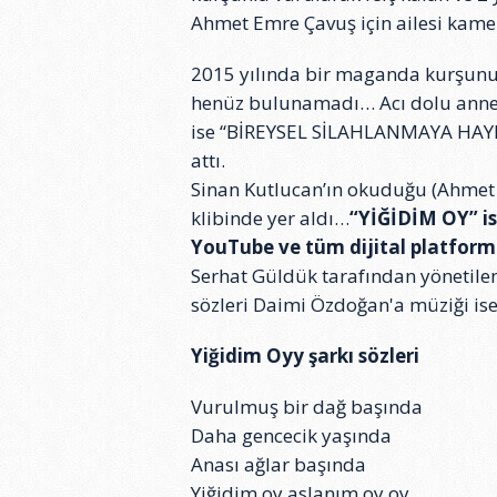
Ahmet Emre Çavuş için ailesi kamer
2015 yılında bir maganda kurşunu
henüz bulunamadı… Acı dolu annes
ise “BİREYSEL SİLAHLANMAYA HAYIR
attı.
Sinan Kutlucan’ın okuduğu (Ahmet 
klibinde yer aldı…
“YİĞİDİM OY” is
YouTube ve tüm dijital platform
Serhat Güldük tarafından yönetilen
sözleri Daimi Özdoğan'a müziği ise 
Yiğidim Oyy şarkı sözleri
Vurulmuş bir dağ başında
Daha gencecik yaşında
Anası ağlar başında
Yiğidim oy aslanım oy oy