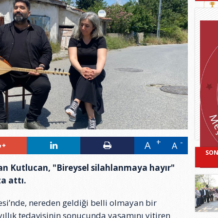
A
A
SON
an Kutlucan, "Bireysel silahlanmaya hayır"
a attı.
si’nde, nereden geldiği belli olmayan bir
yıllık tedavisinin sonucunda yaşamını yitiren