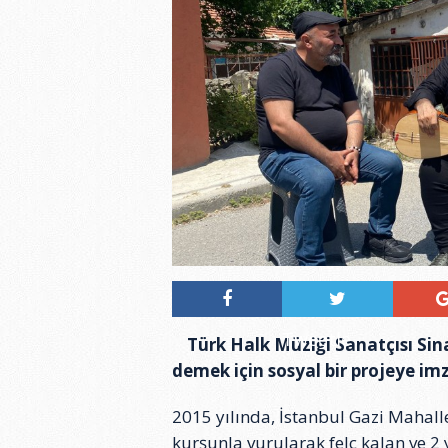
Tweetle
Türk Halk Müziği Sanatçısı Sin
demek için sosyal bir projeye imz
2015 yılında, İstanbul Gazi Mahalle
kurşunla vurularak felç kalan ve 2 