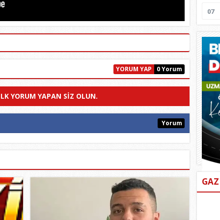
07
YORUM YAP
0 Yorum
ILK YORUM YAPAN SIZ OLUN.
Yorum
GAZ