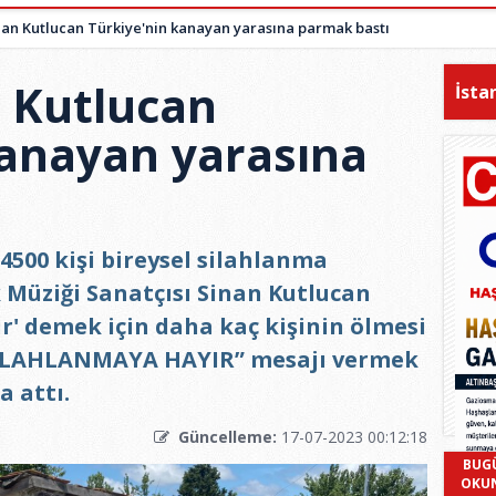
nan Kutlucan Türkiye'nin kanayan yarasına parmak bastı
n Kutlucan
İsta
kanayan yarasına
4500 kişi bireysel silahlanma
 Müziği Sanatçısı Sinan Kutlucan
ur' demek için daha kaç kişinin ölmesi
L SİLAHLANMAYA HAYIR” mesajı vermek
a attı.
Güncelleme:
17-07-2023 00:12:18
BUG
OKU