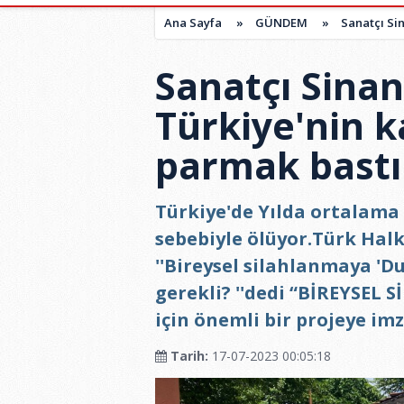
Ana Sayfa
»
GÜNDEM
»
Sanatçı Si
Sanatçı Sina
Türkiye'nin 
parmak bastı
Türkiye'de Yılda ortalama 
sebebiyle ölüyor.Türk Halk
''Bireysel silahlanmaya 'D
gerekli? ''dedi “BİREYSE
için önemli bir projeye imz
Tarih:
17-07-2023 00:05:18