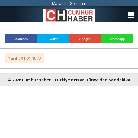
Masaüstü Görünüm
ANASAYFA
KATEGORİLER
Facebook
Twitter
Google+
Whatsapp
YAZARLAR
Tarih:
01-01-1970
ANKETLER
FOTO GALERİ
© 2026 CumhurHaber - Türkiye'den ve Dünya'dan Sondakika
VİDEO GALERİ
Haberleri
KÜNYE
İLETİŞİM