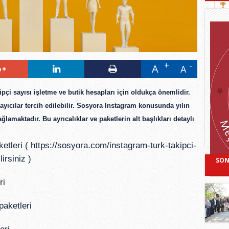
A
A
çi sayısı işletme ve butik hesapları için oldukça önemlidir.
ğlayıcılar tercih edilebilir. Sosyora Instagram konusunda yılın
ağlamaktadır. Bu ayrıcalıklar ve paketlerin alt başlıkları detaylı
etleri (
https://sosyora.com/instagram-turk-takipci-
irsiniz )
SON
ri
aketleri