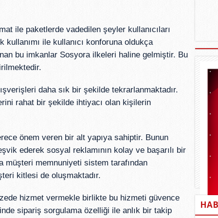
imat ile paketlerde vadedilen şeyler kullanıcıları
tik kullanımı ile kullanıcı konforuna oldukça
an bu imkanlar Sosyora ilkeleri haline gelmiştir. Bu
irilmektedir.
ışverişleri daha sık bir şekilde tekrarlanmaktadır.
ini rahat bir şekilde ihtiyacı olan kişilerin
ece önem veren bir alt yapıya sahiptir. Bunun
teşvik ederek sosyal reklamının kolay ve başarılı bir
ra müşteri memnuniyeti sistem tarafından
ri kitlesi de oluşmaktadır.
azede hizmet vermekle birlikte bu hizmeti güvence
HAB
nde sipariş sorgulama özelliği ile anlık bir takip