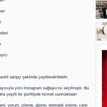
eri
eri
i
leri
e
yici
i takipçi şeklinde çeşitlendirilebilir.
yısıyla yılın Instagram sağlayıcısı seçilmiştir. Bu
aha çeşitli bir portföyde hizmet sunmaktadır
ğeni, yorum, izleme, abone, otomatik izleme, canlı