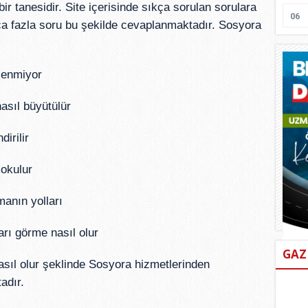
r tanesidir. Site içerisinde sıkça sorulan sorulara
06
ça fazla soru bu şekilde cevaplanmaktadır. Sosyora
lenmiyor
sıl büyütülür
irilir
okulur
anın yolları
rı görme nasıl olur
GAZ
l olur şeklinde Sosyora hizmetlerinden
adır.