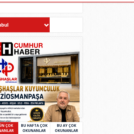
nbul
ÜN ÇOK
BU HAFTA ÇOK
BU AY ÇOK
NANLAR
OKUNANLAR
OKUNANLAR