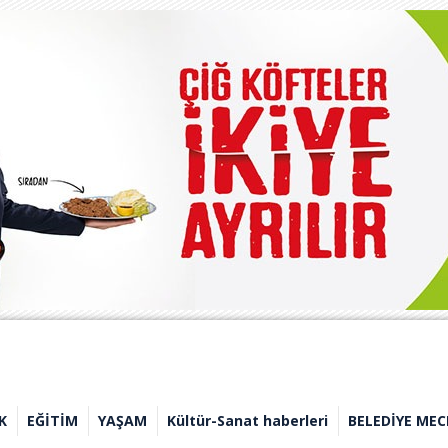
K
EĞİTİM
YAŞAM
Kültür-Sanat haberleri
BELEDİYE MEC