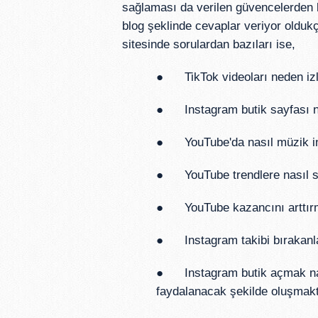
sağlaması da verilen güvencelerden bi
blog şeklinde cevaplar veriyor olduk
sitesinde sorulardan bazıları ise,
● TikTok videoları neden iz
● Instagram butik sayfası na
● YouTube'da nasıl müzik ind
● YouTube trendlere nasıl s
● YouTube kazancını arttırm
● Instagram takibi bırakanla
● Instagram butik açmak nası
faydalanacak şekilde oluşmakt