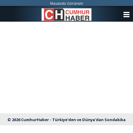
Masaüstü Görünüm
ANASAYFA
KATEGORİLER
YAZARLAR
ANKETLER
FOTO GALERİ
VİDEO GALERİ
KÜNYE
İLETİŞİM
© 2026 CumhurHaber - Türkiye'den ve Dünya'dan Sondakika
Haberleri