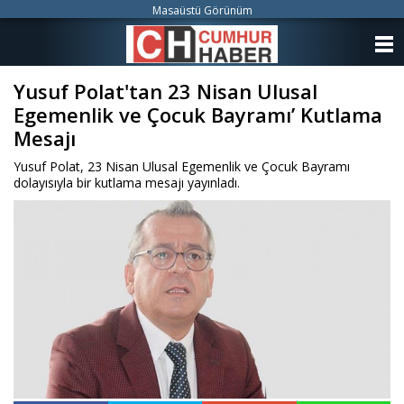
Masaüstü Görünüm
ANASAYFA
Yusuf Polat'tan 23 Nisan Ulusal
KATEGORİLER
Egemenlik ve Çocuk Bayramı’ Kutlama
YAZARLAR
Mesajı
Yusuf Polat, 23 Nisan Ulusal Egemenlik ve Çocuk Bayramı
ANKETLER
dolayısıyla bir kutlama mesajı yayınladı.
FOTO GALERİ
VİDEO GALERİ
KÜNYE
İLETİŞİM