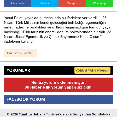
Facebook
Twitter
Google+
Whatsapp
Yusuf Polat, yayınladığı mesajında şu ifadelere yer verdi: '' 23
Haberin Doğru Adresi.
Nisan, Türk Milleti’nin kendi geleceğini belirlediği, egemenliğin
millet iradesine bırakıldığı ve milletin bağımsızlığını tüm dünyaya
haykırdığı, Türk tarihinin önemli dönüm noktalarından birisidir. 23
Nisan Ulusal Egemenlik ve Çocuk Bayramınız Kutlu Olsun."
ifadelerini kullandı
Tarih:
17-04-2025
YORUMLAR
YORUM YAP | 0 Yorum
Henüz yorum eklenmemiştir.
Bu Haber'e ilk yorum yapan siz olun.
FACEBOOK YORUM
© 2026 CumhurHaber - Türkiye'den ve Dünya'dan Sondakika
Yorum