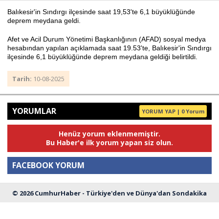
Balıkesir'in Sındırgı ilçesinde saat 19,53'te 6,1 büyüklüğünde
deprem meydana geldi.
Haberin Doğru Adresi.
Afet ve Acil Durum Yönetimi Başkanlığının (AFAD) sosyal medya
hesabından yapılan açıklamada saat 19.53'te, Balıkesir'in Sındırgı
ilçesinde 6,1 büyüklüğünde deprem meydana geldiği belirtildi.
Tarih:
10-08-2025
YORUMLAR
YORUM YAP | 0 Yorum
Henüz yorum eklenmemiştir.
Bu Haber'e ilk yorum yapan siz olun.
FACEBOOK YORUM
© 2026 CumhurHaber - Türkiye'den ve Dünya'dan Sondakika
Yorum
Haberleri