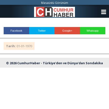
Masaüstü Görünüm
ANASAYFA
KATEGORİLER
Facebook
Twitter
Google+
Whatsapp
YAZARLAR
Tarih:
01-01-1970
ANKETLER
FOTO GALERİ
© 2026 CumhurHaber - Türkiye'den ve Dünya'dan Sondakika
VİDEO GALERİ
Haberleri
KÜNYE
İLETİŞİM