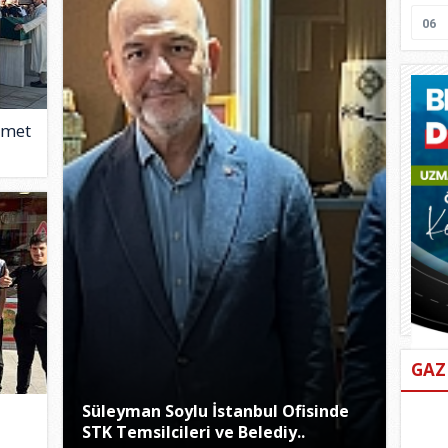
06
amet
GAZ
Süleyman Soylu İstanbul Ofisinde
STK Temsilcileri ve Belediy..