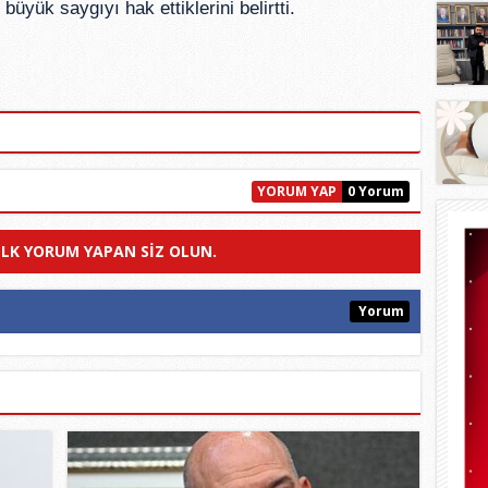
büyük saygıyı hak ettiklerini belirtti.
YORUM YAP
0 Yorum
ILK YORUM YAPAN SIZ OLUN.
Yorum