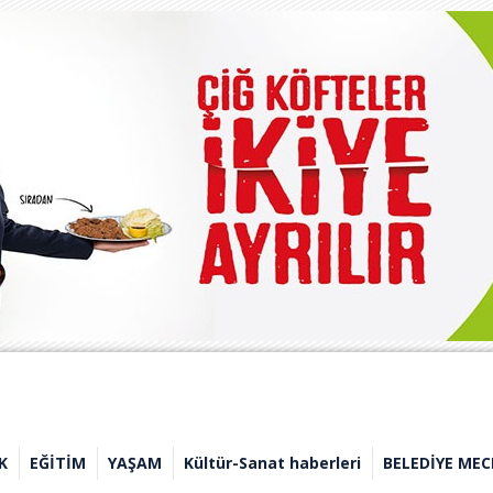
K
EĞİTİM
YAŞAM
Kültür-Sanat haberleri
BELEDİYE MEC