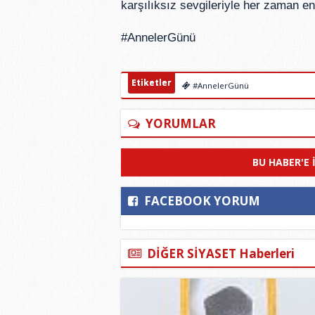
karşılıksız sevgileriyle her zaman en 
#AnnelerGünü
Etiketler
#AnnelerGünü
YORUMLAR
BU HABER'E 
FACEBOOK YORUM
DİĞER SİYASET Haberleri