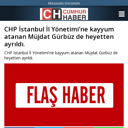
Masaüstü Görünüm
ANASAYFA
CHP İstanbul İl Yönetimi'ne kayyum
KATEGORİLER
atanan Müjdat Gürbüz de heyetten
YAZARLAR
ayrıldı.
CHP İstanbul İl Yönetimi'ne kayyum atanan Müjdat Gürbüz de
ANKETLER
heyetten ayrıldı.
FOTO GALERİ
VİDEO GALERİ
KÜNYE
İLETİŞİM