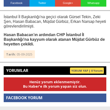
Facebook
Twitter
Google+
Whatsapp
İstanbul İl Başkanlığı'na geçici olarak Gürsel Tekin, Zeki
Haberin Doğru Adresi.
Şen, Hasan Babacan, Müjdat Gürbüz, Erkan Narsap heyeti
görevlendirilmişti.
Hasan Babacan’ın ardından CHP İstanbul İl
Başkanlığı'na kayyum olarak atanan Müjdat Gürbüz de
heyetten çekildi.
Tarih:
05-09-2025
YORUMLAR
YORUM YAP | 0 Yorum
Henüz yorum eklenmemiştir.
Bu Haber'e ilk yorum yapan siz olun.
FACEBOOK YORUM