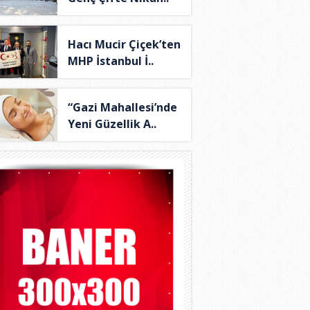
Hacı Mucir Çiçek’ten
MHP İstanbul İ..
“Gazi Mahallesi’nde
Yeni Güzellik A..