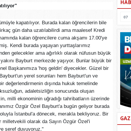
HAB
tılıyor"
07
 tümüyle kapatılıyor. Burada kalan öğrencilerin bile
irkaç gün daha uzatılabilirdi ama maalesef Kredi
amamında kalan öğrencilere cuma akşamı 17.00'ye
vermiş. Kendi burada yaşayan yurttaşlarımız
inden gelecekler ama ağırlıklı olarak nüfusun büyük
 yakını Bayburt merkezde yaşıyor. Bunlar büyük bir
el Başkanımıza 'hoş geldin' diyecekler. Güzel bir
ayburt'un yerel sorunları hem Bayburt'un ve
 bir değerlendirmenin dışında hukuk temelinde
ksuzluğun, adaletsizliğin sonucunda oluşan
n, milli ekonominin uğradığı tahribatların üzerinde
anımız Özgür Özel Bayburt'a bugün geliyor burada
oluyla İstanbul'a dönecek, merakla bekliyoruz. Bir
GAZ
 milletvekili olarak da Sayın Özgür Özel'i
ve şeref duyuyoruz."