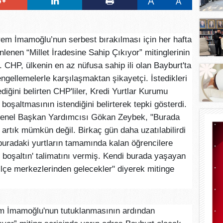
A
A
m İmamoğlu’nun serbest bırakılması için her hafta
enlenen “Millet İradesine Sahip Çıkıyor” mitinglerinin
 CHP, ülkenin en az nüfusa sahip ili olan Bayburt'ta
ngellemelerle karşılaşmaktan şikayetçi. İstedikleri
diğini belirten CHP'liler, Kredi Yurtlar Kurumu
 boşaltmasının istendiğini belirterek tepki gösterdi.
Genel Başkan Yardımcısı Gökan Zeybek, "Burada
ı artık mümkün değil. Birkaç gün daha uzatılabilirdi
uradaki yurtların tamamında kalan öğrencilere
 boşaltın' talimatını vermiş. Kendi burada yaşayan
ilçe merkezlerinden gelecekler" diyerek mitinge
 İmamoğlu'nun tutuklanmasının ardından