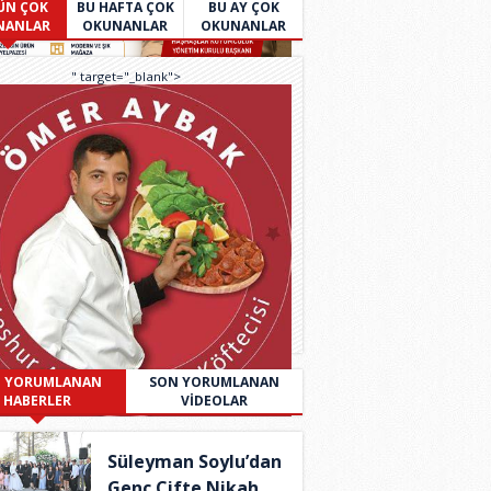
ÜN ÇOK
BU HAFTA ÇOK
BU AY ÇOK
NANLAR
OKUNANLAR
OKUNANLAR
" target="_blank">
 YORUMLANAN
SON YORUMLANAN
HABERLER
VİDEOLAR
Süleyman Soylu’dan
Genç Çifte Nikah..