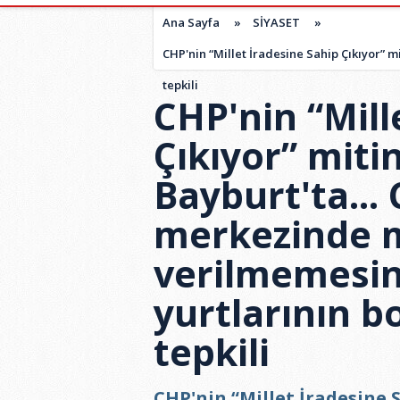
Ana Sayfa
»
SİYASET
»
CHP'nin “Millet İradesine Sahip Çıkıyor” m
tepkili
CHP'nin “Mill
Çıkıyor” miti
Bayburt'ta... 
merkezinde m
verilmemesin
yurtlarının b
tepkili
CHP'nin “Millet İradesine 