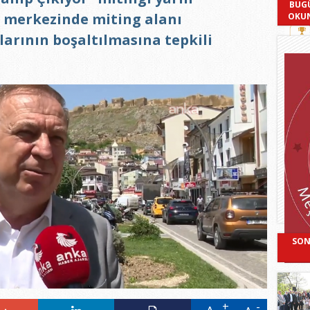
BUG
nt merkezinde miting alanı
OKU
arının boşaltılmasına tepkili
SON