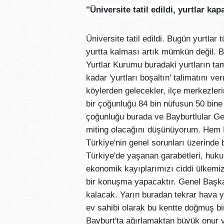
"Üniversite tatil edildi, yurtlar kapa
Üniversite tatil edildi. Bugün yurtlar
yurtta kalması artık mümkün değil. B
Yurtlar Kurumu buradaki yurtların t
kadar 'yurtları boşaltın' talimatını 
köylerden gelecekler, ilçe merkezler
bir çoğunluğu 84 bin nüfusun 50 bine
çoğunluğu burada ve Bayburtlular Gen
miting olacağını düşünüyorum. Hem B
Türkiye'nin genel sorunları üzerinde
Türkiye'de yaşanan garabetleri, huku
ekonomik kayıplarımızı ciddi ülkemizi
bir konuşma yapacaktır. Genel Başk
kalacak. Yarın buradan tekrar hava y
ev sahibi olarak bu kentte doğmuş bir
Bayburt'ta ağırlamaktan büyük onur 