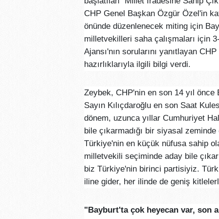
başlatılan “Millet İradesine Sahip Çı
CHP Genel Başkan Özgür Özel'in kat
önünde düzenlenecek miting için Bay
milletvekilleri saha çalışmaları içi
Ajansı'nın sorularını yanıtlayan CH
hazırlıklarıyla ilgili bilgi verdi.
Zeybek, CHP'nin en son 14 yıl önce Ba
Sayın Kılıçdaroğlu en son Saat Kules
dönem, uzunca yıllar Cumhuriyet Halk
bile çıkarmadığı bir siyasal zeminde
Türkiye'nin en küçük nüfusa sahip ola
milletvekili seçiminde aday bile çıka
biz Türkiye'nin birinci partisiyiz. Türk
iline gider, her ilinde de geniş kitlel
"Bayburt'ta çok heyecan var, son a