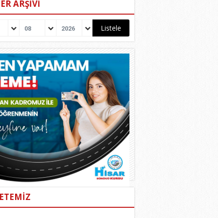
ER ARŞİVİ
08
2026
ETEMİZ