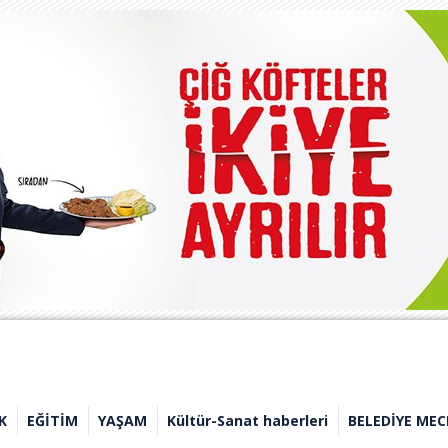
K
EĞİTİM
YAŞAM
Kültür-Sanat haberleri
BELEDİYE MEC