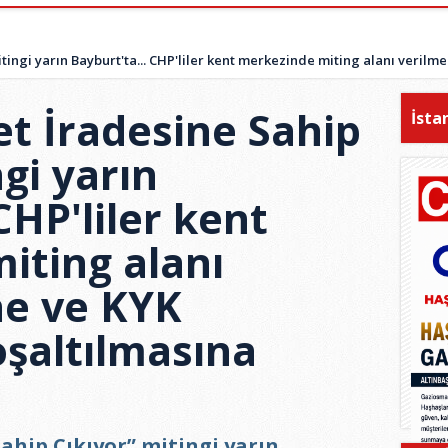
itingi yarın Bayburt'ta... CHP'liler kent merkezinde miting alanı veril
et İradesine Sahip
İsta
ngi yarın
CHP'liler kent
iting alanı
e ve KYK
oşaltılmasına
Sahip Çıkıyor” mitingi yarın