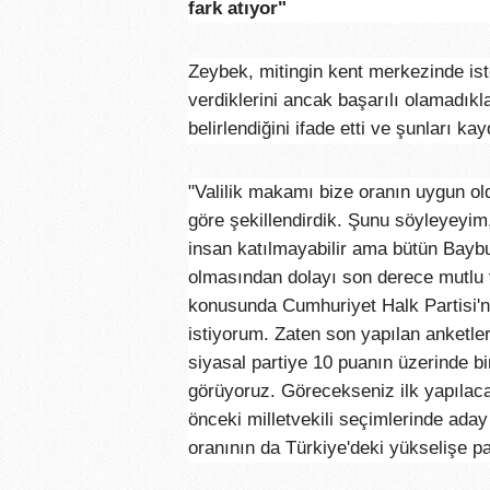
fark atıyor"
Zeybek, mitingin kent merkezinde ist
verdiklerini ancak başarılı olamadı
belirlendiğini ifade etti ve şunları kay
"Valilik makamı bize oranın uygun ol
göre şekillendirdik. Şunu söyleyeyim
insan katılmayabilir ama bütün Baybu
olmasından dolayı son derece mutlu 
konusunda Cumhuriyet Halk Partisi'n
istiyorum. Zaten son yapılan anketle
siyasal partiye 10 puanın üzerinde b
görüyoruz. Görecekseniz ilk yapılaca
önceki milletvekili seçimlerinde ada
oranının da Türkiye'deki yükselişe pa