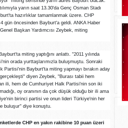
kıyor” miting serisinde yarın adres Bayburt olacak.
ılımıyla yarın saat 13.30'da Genç Osman Stadı
burt'ta hazırlıklar tamamlanmak üzere. CHP
n 3-4 gün öncesinden Bayburt'a geldi. ANKA Haber
P Genel Başkan Yardımcısı Zeybek, miting
yburt'ta miting yaptığını anlattı. "2011 yılında
i'nin orada yurttaşlarımızla buluşmuştu. Sonraki
 Partisi'nin Bayburt'ta miting yapmayı bırakın aday
 gerçekleşti" diyen Zeybek, "Burası tabii hem
n ili, hem de Cumhuriyet Halk Partisi'nin son iki
rmadığı, oy oranının da çok düşük olduğu bir ili ama
iye'nin birinci partisi ve onun lideri Türkiye'nin her
erle buluşur" diye konuştu.
nketlerde CHP en yakın rakibine 10 puan üzeri