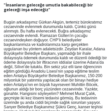
"İnsanların geleceğe umutla bakabileceği bir
geleceği inşa edeceğiz"
Bugün arkadaşımız Gürkan Akgün, tertemiz bürokratımız
cezaevinde evlenmek durumunda kaldı. Çünkü günü
alınmıştı. Bu hafta evlenecekti. Buğra arkadaşımız
cezaevinde evlendi. Ramazan Gülten'in çocuğu
cezaevindeyken doğuyor. CHP'li belediyeler
başkanlarımıza ve kadrolarımıza karşı gerçekten
uygulanan bu yöntem adaletsizdir. Zeydan Karalar, Adana
Büyükşehir Belediye Başkanı, yapmadığı bir ihale
dolayısıyla ödemek durumunda kaldı ve düzenli ödediği bir
ödeme dolayısıyla bir iftiracının iddialar üzerine Adana'da
değil, Silivri'de tutuklu. Bin sekiz yüz elli tane öğrencinin
eğitim gördüğü Anadolu Lisesi'nin yapıp eğitime teslim
eden Antalya Büyükşehir Belediye Başkanımız, 150-200
milyonluk bir yatırımla yapılacak olan bir binayı hediye
eden Antalya'nın en büyük hayırseveri Muhittin Böcek,
oğlunun aldığı bir borç yüzünden cezaevinde. Yazıktır,
günahtır. Hangisini söyleyelim? Mehmet Murat Çalık,
geçmişte iki kez lösemi tedavisi görmüş. Bu tedavinin
üzerinde şu anda ciddi biçimde sağlık sorunları yaşıyor.
Sarıyer Belediye Başkanımız Şükrü Genç, kanser teşhisi