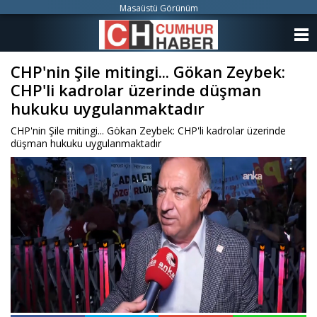
Masaüstü Görünüm
ANASAYFA
CHP'nin Şile mitingi... Gökan Zeybek:
KATEGORİLER
CHP'li kadrolar üzerinde düşman
YAZARLAR
hukuku uygulanmaktadır
CHP'nin Şile mitingi... Gökan Zeybek: CHP'li kadrolar üzerinde
ANKETLER
düşman hukuku uygulanmaktadır
FOTO GALERİ
VİDEO GALERİ
KÜNYE
İLETİŞİM