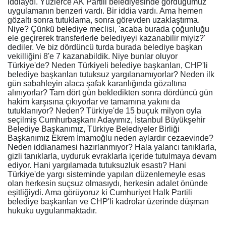
iddiaydı. Yüzlerce AK Partili belediyesinde gördüğümüz
uygulamanın benzeri vardı. Bir iddia vardı. Ama hemen
gözaltı sonra tutuklama, sonra görevden uzaklaştırma.
Niye? Çünkü belediye meclisi, 'acaba burada çoğunluğu
ele geçirerek transferlerle belediyeyi kazanabilir miyiz?'
dediler. Ve biz dördüncü turda burada belediye başkan
vekilliğini 8'e 7 kazanabildik. Niye bunlar oluyor
Türkiye'de? Neden Türkiyeli belediye başkanları, CHP'li
belediye başkanları tutuksuz yargılanamıyorlar? Neden ilk
gün sabahleyin alaca şafak karanlığında gözaltına
alınıyorlar? Tam dört gün bekledikten sonra dördüncü gün
hakim karşısına çıkıyorlar ve tamamına yakını da
tutuklanıyor? Neden? Türkiye'de 15 buçuk milyon oyla
seçilmiş Cumhurbaşkanı Adayımız, İstanbul Büyükşehir
Belediye Başkanımız, Türkiye Belediyeler Birliği
Başkanımız Ekrem İmamoğlu neden aylardır cezaevinde?
Neden iddianamesi hazırlanmıyor? Hala yalancı tanıklarla,
gizli tanıklarla, uyduruk evraklarla içeride tutulmaya devam
ediyor. Hani yargılamada tutuksuzluk esastı? Hani
Türkiye'de yargı sisteminde yapılan düzenlemeyle esas
olan herkesin suçsuz olmasıydı, herkesin adalet önünde
eşitliğiydi. Ama görüyoruz ki Cumhuriyet Halk Partili
belediye başkanları ve CHP'li kadrolar üzerinde düşman
hukuku uygulanmaktadır.