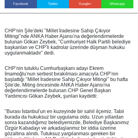
Facebook
Twitter
Google+
Whatsapp
Haberin Doğru Adresi.
CHP'nin Şile'deki "Millet İradesine Sahip Çıkıyor
Mitingi"nde ANKA Haber Ajansı'na değerlendirmelerde
bulunan Gökan Zeybek, "Cumhuriyet Halk Partili belediye
başkanları ve CHP'li kadrolar üzerinde düşman hukuku
uygulanmaktadır" dedi.
CHP'nin tutuklu Cumhurbaşkanı adayı Ekrem
İmamoğlu'nun serbest bırakılması amacıyla CHP'nin
başlattığı "Millet İradesine Sahip Çıkıyor Mitingi" bu hafta
Şile'de. Miting öncesinde ANKA Haber Ajansı'na
değerlendirmelerde bulunan CHP Genel Başkan
Yardımcısı Gökan Zeybek, şunları kaydetti:
"Burası İstanbul'un en kuzeyinde bir sahil ilçemiz. Tabii
burada da hukuksuz bir uygulama oldu. Uzun yıllardan
sonra kazandığımız belediyemizde, Belediye Başkanımız
Özgür Kabadayı ve arkadaşlarımız bir iddia üzerine
gözaltına alındı. Tutuksuz yargılanması gereken bir