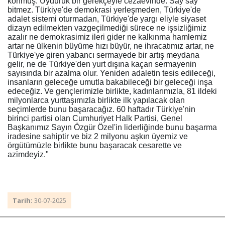
konmuş. Uyduruk bir gerekçeyle cezaevinde. Say say
bitmez. Türkiye'de demokrasi yerleşmeden, Türkiye'de
adalet sistemi oturmadan, Türkiye'de yargı eliyle siyaset
dizayn edilmekten vazgeçilmediği sürece ne işsizliğimiz
azalır ne demokrasimiz ileri gider ne kalkınma hamlemiz
artar ne ülkenin büyüme hızı büyür, ne ihracatımız artar, ne
Türkiye'ye giren yabancı sermayede bir artış meydana
gelir, ne de Türkiye'den yurt dışına kaçan sermayenin
sayısında bir azalma olur. Yeniden adaletin tesis edileceği,
insanların geleceğe umutla bakabileceği bir geleceği inşa
edeceğiz. Ve gençlerimizle birlikte, kadınlarımızla, 81 ildeki
milyonlarca yurttaşımızla birlikte ilk yapılacak olan
seçimlerde bunu başaracağız. 60 haftadır Türkiye'nin
birinci partisi olan Cumhuriyet Halk Partisi, Genel
Başkanımız Sayın Özgür Özel'in liderliğinde bunu başarma
iradesine sahiptir ve biz 2 milyonu aşkın üyemiz ve
örgütümüzle birlikte bunu başaracak cesarette ve
azimdeyiz."
Tarih:
30-07-2025