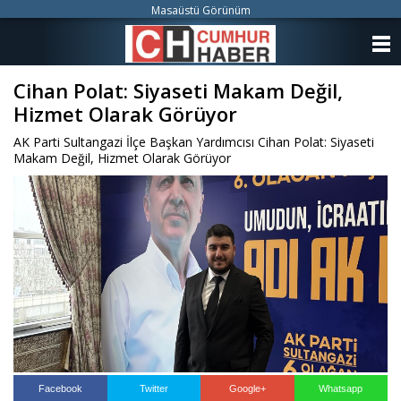
Masaüstü Görünüm
ANASAYFA
Cihan Polat: Siyaseti Makam Değil,
KATEGORİLER
Hizmet Olarak Görüyor
YAZARLAR
AK Parti Sultangazi İlçe Başkan Yardımcısı Cihan Polat: Siyaseti
Makam Değil, Hizmet Olarak Görüyor
ANKETLER
FOTO GALERİ
VİDEO GALERİ
KÜNYE
İLETİŞİM
Facebook
Twitter
Google+
Whatsapp