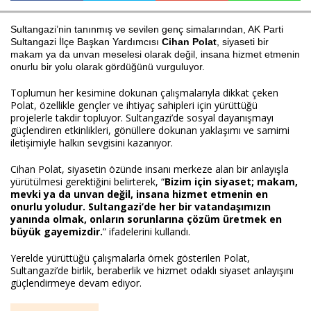
Sultangazi’nin tanınmış ve sevilen genç simalarından, AK Parti
Sultangazi İlçe Başkan Yardımcısı
Cihan Polat
, siyaseti bir
Haberin Doğru Adresi.
makam ya da unvan meselesi olarak değil, insana hizmet etmenin
onurlu bir yolu olarak gördüğünü vurguluyor.
Toplumun her kesimine dokunan çalışmalarıyla dikkat çeken
Polat, özellikle gençler ve ihtiyaç sahipleri için yürüttüğü
projelerle takdir topluyor. Sultangazi’de sosyal dayanışmayı
güçlendiren etkinlikleri, gönüllere dokunan yaklaşımı ve samimi
iletişimiyle halkın sevgisini kazanıyor.
Cihan Polat, siyasetin özünde insanı merkeze alan bir anlayışla
yürütülmesi gerektiğini belirterek, “
Bizim için siyaset; makam,
mevki ya da unvan değil, insana hizmet etmenin en
onurlu yoludur. Sultangazi’de her bir vatandaşımızın
yanında olmak, onların sorunlarına çözüm üretmek en
büyük gayemizdir.
” ifadelerini kullandı.
Yerelde yürüttüğü çalışmalarla örnek gösterilen Polat,
Sultangazi’de birlik, beraberlik ve hizmet odaklı siyaset anlayışını
güçlendirmeye devam ediyor.