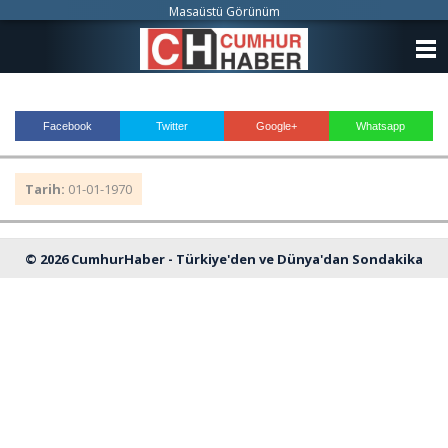
Masaüstü Görünüm
ANASAYFA
KATEGORİLER
Facebook
Twitter
Google+
Whatsapp
YAZARLAR
Tarih:
01-01-1970
ANKETLER
FOTO GALERİ
© 2026 CumhurHaber - Türkiye'den ve Dünya'dan Sondakika
VİDEO GALERİ
Haberleri
KÜNYE
İLETİŞİM