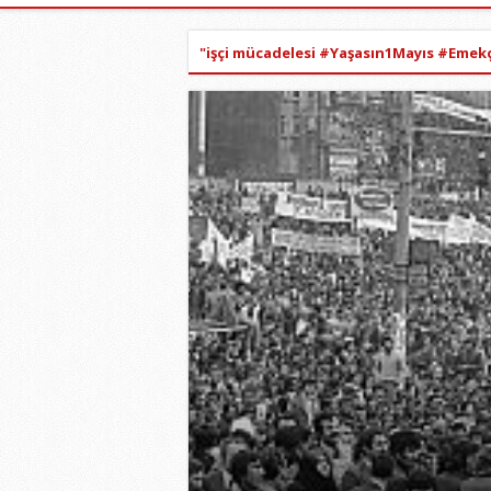
"işçi mücadelesi #Yaşasın1Mayıs #Emekç
HABERLER