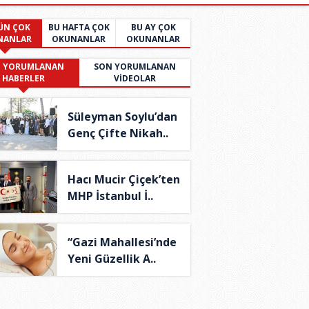
ÜN ÇOK
BU HAFTA ÇOK
BU AY ÇOK
NANLAR
OKUNANLAR
OKUNANLAR
 YORUMLANAN
SON YORUMLANAN
HABERLER
VİDEOLAR
Süleyman Soylu’dan
Genç Çifte Nikah..
Hacı Mucir Çiçek’ten
MHP İstanbul İ..
“Gazi Mahallesi’nde
Yeni Güzellik A..