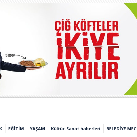
K
EĞİTİM
YAŞAM
Kültür-Sanat haberleri
BELEDİYE MEC