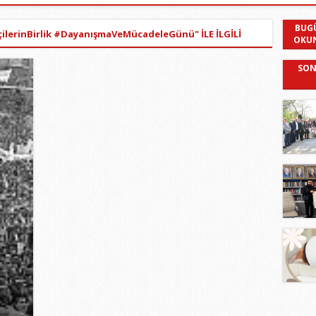
BUG
ilerinBirlik #DayanışmaVeMücadeleGünü" İLE İLGİLİ
OKU
SON