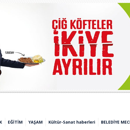
K
EĞİTİM
YAŞAM
Kültür-Sanat haberleri
BELEDİYE MEC