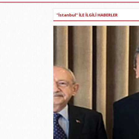
"İstanbul" İLE İLGİLİ HABERLER