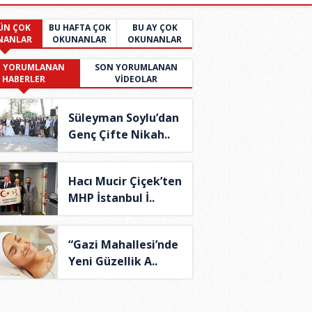
ÜN ÇOK
BU HAFTA ÇOK
BU AY ÇOK
NANLAR
OKUNANLAR
OKUNANLAR
 YORUMLANAN
SON YORUMLANAN
HABERLER
VİDEOLAR
Süleyman Soylu’dan
Genç Çifte Nikah..
Hacı Mucir Çiçek’ten
MHP İstanbul İ..
“Gazi Mahallesi’nde
Yeni Güzellik A..