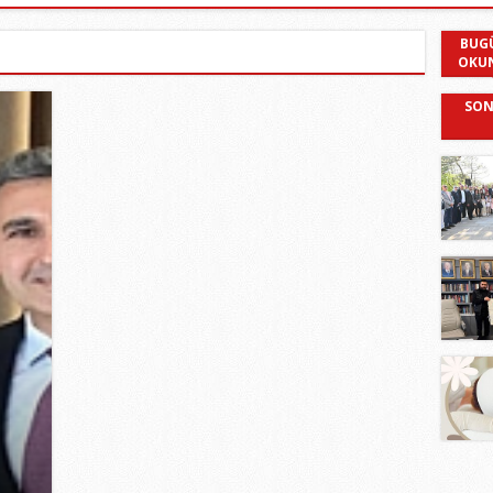
BUG
OKU
SON