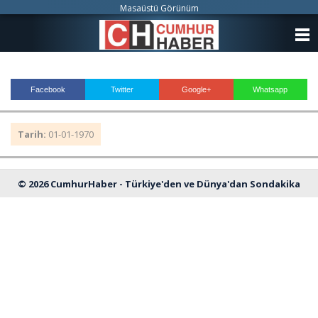
Masaüstü Görünüm
ANASAYFA
KATEGORİLER
Facebook
Twitter
Google+
Whatsapp
YAZARLAR
Tarih:
01-01-1970
ANKETLER
FOTO GALERİ
© 2026 CumhurHaber - Türkiye'den ve Dünya'dan Sondakika
VİDEO GALERİ
Haberleri
KÜNYE
İLETİŞİM